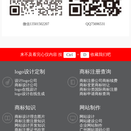
火腿logo设计
黑巧克力logo设计
红茶logo设计
黑啤logo设计
微信13501502207
QQ75696531
护肤品logo设计
化妆品logo设计
豪华汽车品牌logo设计
货车logo设计
航空公司logo设计
火锅店logo设计
来不及看完心仪内容 按
+
收藏我们吧
Ctrl
D
环境logo设计
环保logo设计
logo设计定制
商标注册查询
进口酒logo设计
鸡尾酒logo设计
设计logo公司
商标注册公司
商标续费
商标设计公司
商标变更
商标转让
logo在线设计
商标分类
国际商标注册
家纺logo设计
健身器材logo设计
logo设计在线生成
商标申请
商标查询
轿车logo设计
商标知识
网站制作
经济型汽车品牌logo设计
商标设计理念图片
网站设计
商标注册注册知识
网站建设公司
网站设计开发知识
企业网站制作
家电logo设计
建筑logo设计
商标注册证书欣赏
广州网站源码公司