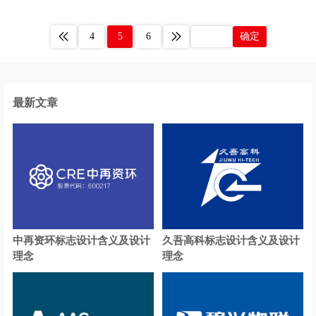
白酒logo设计
办公用品logo设计
4
5
6
确定
玻璃水logo设计
百货logo设计
便利店logo设计
北美洲银行logo设计
保险logo设计
博物馆logo设计
最新文章
茶logo设计
茶饮logo设计
床垫logo设计
瓷砖logo设计
车企logo设计
充电桩logo设计
充电宝logo设计
厨电logo设计
中再资环标志设计含义及设计
久吾高科标志设计含义及设计
存储logo设计
厨具logo设计
理念
理念
超市logo设计
抽纸logo设计
餐厅logo设计
餐饮logo设计