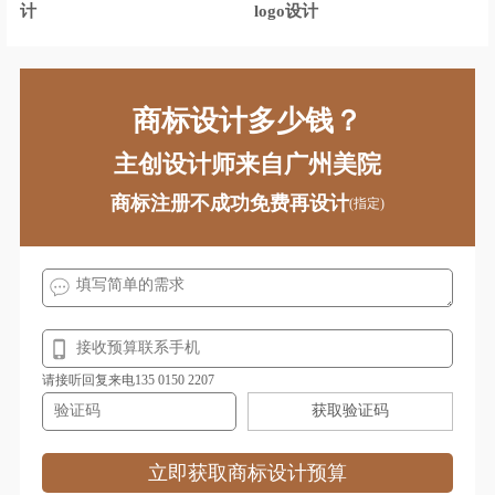
地产公司logo设计
电视台logo设计
计
logo设计
耳机logo设计
服饰logo设计
服装logo设计
非洲‌银行logo设计
商标设计多少钱？
房地产logo设计
服务logo设计
主创设计师来自广州美院
狗粮logo设计
果汁logo设计
商标注册不成功免费再设计
(指定)
广药集团logo设计
功能性饮料logo设计
公寓logo设计
股份logo设计
工业学校logo设计
国外大学logo设计
工程学院logo设计
请接听回复来电135 0150 2207
获取验证码
国外城市logo设计
谷歌logo设计
公司logo设计
红色logo设计
立即获取商标设计预算