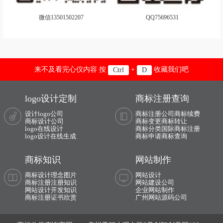
路由器logo设计
零售logo设计
微信13501502207
QQ75696531
律师事务所logo设计
旅行社logo设计
理工大学logo设计
联赛logo设计
联合会logo设计
联盟logo设计
来不及看完心仪内容 按
+
收藏我们吧
Ctrl
D
面粉logo设计
面条logo设计
logo设计定制
商标注册查询
沐浴露logo设计
木门logo设计
设计logo公司
商标注册公司
商标续费
商标设计公司
商标变更
商标转让
门窗logo设计
摩托车logo设计
logo在线设计
商标分类
国际商标注册
logo设计在线生成
商标申请
商标查询
马车标logo设计
米logo设计
商标知识
网站制作
名表logo设计
民宿logo设计
商标设计理念图片
网站设计
商标注册注册知识
网站建设公司
麻辣烫logo设计
面馆logo设计
网站设计开发知识
企业网站制作
商标注册证书欣赏
广州网站源码公司
媒体logo设计
美容logo设计