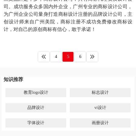
白酒logo设计
办公用品logo设计
司。成功服务众多国内外企业，广州专业的商标设计公司，
为广州企业公司量身打造商标设计注册的品牌设计公司，主
玻璃水logo设计
百货logo设计
创设计师来自广州美院，商标注册不成功免费修改商标设
计，对自己的原创商标有信心，敢于承诺！
便利店logo设计
北美洲银行logo设计
保险logo设计
博物馆logo设计
茶logo设计
茶饮logo设计
4
5
6
床垫logo设计
瓷砖logo设计
知识推荐
车企logo设计
充电桩logo设计
教育logo设计
标志设计
充电宝logo设计
厨电logo设计
存储logo设计
厨具logo设计
品牌设计
vi设计
超市logo设计
抽纸logo设计
字体设计
画册设计
餐厅logo设计
茶馆logo设计