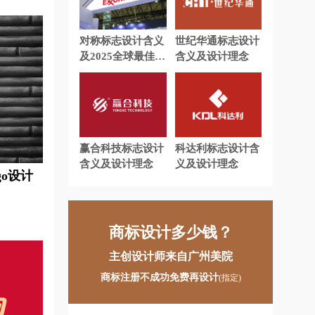
logo设计
宠物logo设计
电力公司logo设计
对称标志设计含义
世纪华通标志设计
及2025全球最佳的
含义及设计理念
机logo设计
服饰logo设计
20个图形对称logo
设计理念
广药集团logo设计
学院logo设计
国外城市logo设计
赢合科技标志设计
科达利标志设计含
黑啤logo设计
化妆品logo设计
含义及设计理念
义及设计理念
o设计
境logo设计
环保logo设计
轿车logo设计
家电logo设计
商标设计多少钱？
金融logo设计
集团公司logo设计
主创设计师来自广州美院
快捷酒店logo设计
商标注册不成功免费再设计
(指定)
路由器logo设计
零售logo设计