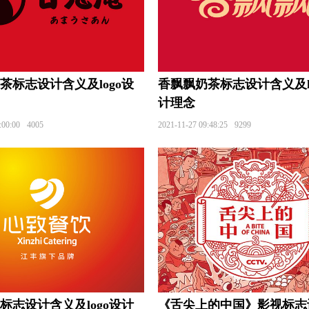
大学logo设计
联赛logo设计
联盟logo设计
联合会
设计
门窗logo设计
马车标logo设计
摩托车logo设计
设计
媒体logo设计
美容logo设计
美术培训logo设计
茶标志设计含义及logo设
香飘飘奶茶标志设计含义及lo
计
内衣logo设计
男装logo设计
女装logo设计
计理念
:00:00
4005
2021-11-27 09:48:25
9299
农业大学logo设计
农业logo设计
欧洲银行logo设计
o设计
培训机构logo设计
巧克力logo设计
清洁log
logo设计
日化logo设计
软件logo设计
润滑油log
设计
速冻食品logo设计
生啤logo设计
烧酒logo设计
logo设计
商务车logo设计
SUVlogo设计
扫地机lo
设计
手表logo设计
食品酒水商标设计
石英表logo
设计
糖果logo设计
调味品logo设计
碳酸饮料logo
标志设计含义及logo设计
《舌尖上的中国》影视标志