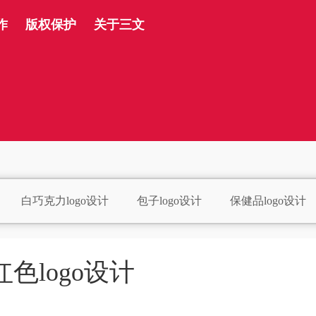
作
版权保护
关于三文
白巧克力logo设计
包子logo设计
保健品logo设计
logo设计
玻璃水logo设计
便利店logo设计
百货lo
计
茶饮logo设计
床垫logo设计
瓷砖logo设计
红色logo设计
o设计
厨具logo设计
超市logo设计
抽纸logo设计