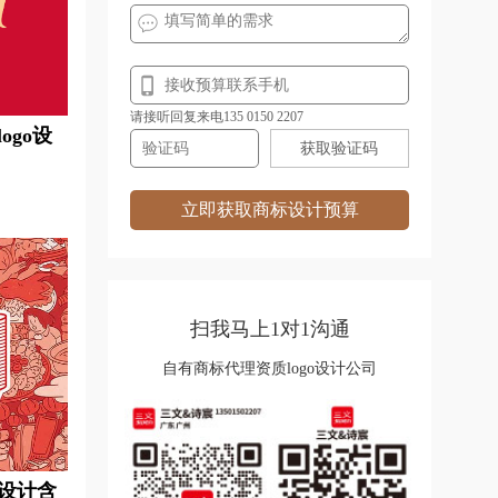
logo设计
面粉logo设计
米logo设计
名表logo设计
美术馆logo设计
奶酪logo设计
请接听回复来电135 0150 2207
go设
获取验证码
女鞋logo设计
农商银行logo设计
欧洲城市logo设计
披萨logo设计
立即获取商标设计预算
o设计
汽车logo设计
o设计
人寿保险logo设计
扫我马上1对1沟通
石油公司logo设计
自有商标代理资质logo设计公司
go设计
手机logo设计
设计
沙发logo设计
寿司logo设计
设计
童车logo设计
涂料logo设计
设计含