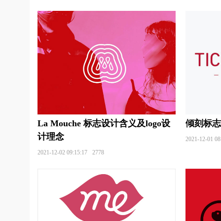
茶馆logo设计
茶餐厅logo设计
城市商业银
地板logo设计
电车logo设计
电动车logo
电信运营商logo设计
电商平台logo设计
服装logo设计
非洲‌银行logo设计
房地产l
功能性饮料logo设计
公寓logo设计
股份l
谷歌logo设计
公司logo设计
红色logo设
La Mouche 标志设计含义及logo设
倾刻标志
护肤品logo设计
货车logo设计
豪华汽车品
计理念
2021-12-01 08
鸡尾酒logo设计
进口酒logo设计
家纺log
2021-12-02 09:15:17
2778
建筑logo设计
家庭音响logo设计
建材log
集团logo设计
教育logo设计
俱乐部logo
会计师logo设计
科技大学logo设计
蓝色l