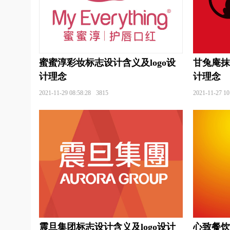
旅行社logo设计
律师事务所logo设计
理工
面条logo设计
沐浴露logo设计
木门logo
民宿logo设计
面馆logo设计
麻辣烫logo
蜜蜜淳彩妆标志设计含义及logo设
甘兔庵抹
奶粉logo设计
奶瓶logo设计
能源logo设
计理念
计理念
2021-11-29 08:58:28
3815
2021-11-27 10
农村合作银行logo设计
农业科学院logo设计
啤酒logo设计
葡萄酒logo设计
皮卡车log
汽车零部件logo设计
企业logo设计
乳制品
水果logo设计
食用油logo设计
酸奶logo
生物科技logo设计
生物制品logo设计
水管
3C产品logo设计
首饰logo设计
商店logo
师范logo设计
深蓝色logo设计
食品logo
震旦集团标志设计含义及logo设计
心致餐饮