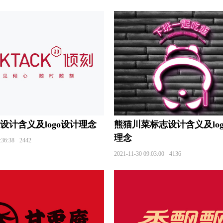
行logo设计
财经大学logo设计
传媒logo设计
城市
设计
地铁logo设计
电气logo设计
电器logo设计
地产公司logo设计
地产logo设计
电视台logo设计
耳
ogo设计
服务logo设计
狗粮logo设计
果汁logo设计
ogo设计
工业学校logo设计
国外大学logo设计
工程
计
黑巧克力logo设计
火腿logo设计
红茶logo设计
设计含义及logo设计理念
熊猫川菜标志设计含义及log
牌logo设计
航空公司logo设计
火锅店logo设计
环
理念
:36:38
2442
o设计
健身器材logo设计
经济型汽车品牌logo设计
2021-11-30 09:03:00
4136
o设计
家具logo设计
家私logo设计
酒店logo设计
设计
客车logo设计
开关插座logo设计
快递logo设计
ogo设计
零食logo设计
烈酒logo设计
轮胎logo设计