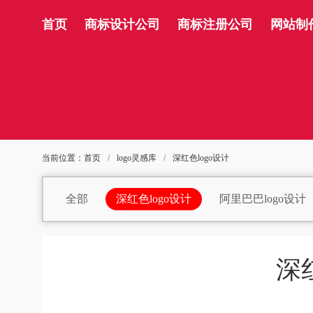
首页
商标设计公司
商标注册公司
网站制
当前位置：
首页
/
logo灵感库
/
深红色logo设计
全部
深红色logo设计
阿里巴巴logo设计
白酒logo设计
白葡萄酒logo设计
办公用品
保险logo设计
博物馆logo设计
茶logo设
深
充电桩logo设计
充电宝logo设计
存储log