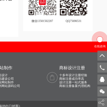
o设计
图书馆logo设计
舞台音响logo设计
卫生巾logo设计
微信13501502207
QQ75696531
o设计
洗衣液logo设计
鞋logo设计
湘菜logo设计
在线咨询
乐器logo设计
牙膏logo设计
药店logo设计
眼镜logo设计
站制作
商标设计注册
设计
银行logo设计
养生logo设计
站设计
十多年设计注册经验
135 0
乐logo设计
游戏logo设计
站建设公司
商标注册成功率高
业网站制作
设计注册一站式服务
州网站源码公司
商标注册备案代理机构
枕头logo设计
重型卡车logo设计
业音响logo设计
纸巾logo设计
”站B出口对面）