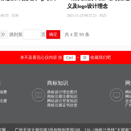
义及logo设计理念
o设计
甜品logo设计
投资管理logo设计
托儿所log
:48:35
3536
2021-11-23 09:37:23
4525
设计
外国车logo设计
物流logo设计
网络logo设计
go设计
卫星电视logo设计
香槟logo设计
箱包log
跳到第
页
共 4 页 99 条
确定
o设计
项链logo设计
雪糕logo设计
休闲服logo设计
来不及看完心仪内容 按
+
收藏我们吧
Ctrl
D
计
饮用水logo设计
洋酒logo设计
运动品牌logo设计
o设计
药企logo设计
医药logo设计
药品logo设计
询
商标知识
网
计
运动鞋logo设计
运动服logo设计
亚洲‌银行logo
续费
商标设计理念图片
网
学院logo设计
医科大学logo设计
娱乐logo设计
音
商标注册注册知识
网
注册
网站设计开发知识
企
商标注册证书欣赏
广
设计
logo设计商标设计
粥logo设计
扎啤logo设计
照明logo设计
珠宝logo设计
装修公司logo设计
专
网， 广州天河大观中路3号创智创意园108、116（地铁21号线“大观南