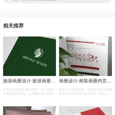
相关推荐
旅游画册设计-旅游画册设
画册设计-精装画册内页用
计的特点要素是什么
什么材质？
世界各地都有美丽的风景，但不是每个
如果平时仔细观察，不难发现各种画册
人都有机会看到。去画册旅游可以很好
使用的内页纸张材质是不太一样的，有
地帮助每个人。通过精心设计的画册，
着较为明显的等级之分。如果是普通画
之旅，你可以看到不同的风景。今天，
册，用纸方面则没有太高的需求，但是
本文向你介绍旅游画册设计的特点要素
一些高端精装画册的则会使用质量较高
都包含那些
的纸张。那精装画册内页一般都是什么
材质呢？