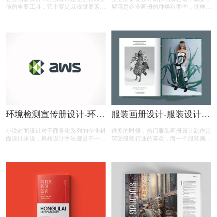
内容？
传的重要工具，它主要是以视觉要素为
解清楚企业画册的种类有哪些，这样才
主要卖点的产品，那么，工程企业宣传
能有目标的做好画册定位。所以说了解
册设计包含那些内容？今天画册设计注
企业画册的类型也是很重要的。下面就
册的小文将画册设计的具体解析及内容
为您介绍具体企业画册的种类，以及画
的资料整理出来：
册是按什么分类的。
环境检测宣传册设计-环境
服装画册设计-服装设计图
检测公司宣传册设计有什
册排版小技巧
小说封面设计对于商务化系列的企业封
很多的时候，热门服装画册设计制作是
么内容？
面设计来说，风格设计手法都是不一样
深受服装行业的喜欢，而一个服装画册
的，除了常规的素材运用，版式色调搭
设计较为重要的便是一个图册排版技巧
配之外，最重要的文字版式需要灵魂有
了，当你掌握了服装设计图册排版技
趣，不要过于硬化，还是要从对齐、对
巧，那么在设计上也是应该不会太难，
比、字间距、行间距、重复、负空间、
为此，我们总结了服装设计图册排版小
平衡、造型等方面入手，这些都是必要
技巧
详细注意细节，下面，我为大家介绍小
说封面设计还有那些方面。