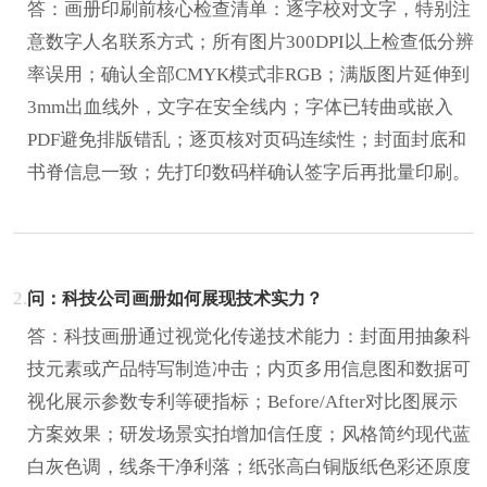
答：画册印刷前核心检查清单：逐字校对文字，特别注
意数字人名联系方式；所有图片300DPI以上检查低分辨
率误用；确认全部CMYK模式非RGB；满版图片延伸到
3mm出血线外，文字在安全线内；字体已转曲或嵌入
PDF避免排版错乱；逐页核对页码连续性；封面封底和
书脊信息一致；先打印数码样确认签字后再批量印刷。
2.
问：科技公司画册如何展现技术实力？
答：科技画册通过视觉化传递技术能力：封面用抽象科
技元素或产品特写制造冲击；内页多用信息图和数据可
视化展示参数专利等硬指标；Before/After对比图展示
方案效果；研发场景实拍增加信任度；风格简约现代蓝
白灰色调，线条干净利落；纸张高白铜版纸色彩还原度