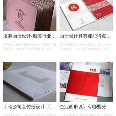
服装画册设计-服装行业画
画册设计具有那些特点与
册设计的要点？
特性？基本步骤？
漂亮的衣服需要以独特的方式展示在顾
企业医册是企业的一张验，每一个企业
客面前。这本画册似乎是站在T台上进
国的都是一个企业灵牌的浓缩，所以企
行走秀一样，好坏一眼看出。因此，服
业画的设计一定要符合企业整体的形象
装画册的设计主要体现了服装的气质，
气题，并且兼顾临美原， 实用，那么
以及模特所依附的服装的气场和位置。
做画册设计需妥具有郭些要点特性？
因此，石特品牌设计总结出下面几点对
设计服装画册十分有用。
工程公司宣传册设计-工程
企业画册设计有哪些分
企业宣传册设计包含那些
类？
企业画册设计：画册设计是企业得以宣
企业准备要设计制作画册之前，就要了