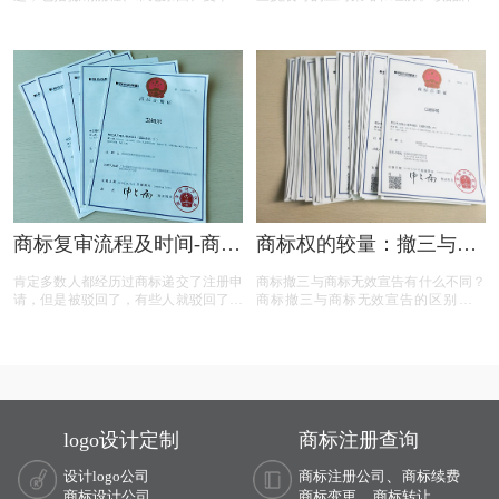
诉讼途径、对品牌和企业的危害，以及
遇了连续的撤三申请，在专业代理机构
原商标注册证书的法律效力，为商标权
的协助下，通过补充强有力的使用证
利人提供了全面的指导。
据，品牌在复审中取得胜利，维护了商
标权益。文章概述了商标撤三定义、答
辩、复审流程，以及如何通过有效的证
据和专业策略来保护商标不被撤销。
商标复审流程及时间-商标
商标权的较量：撤三与无
复审需要哪些材料？
效宣告，企业如何巧妙应
肯定多数人都经历过商标递交了注册申
商标撤三与商标无效宣告有什么不同？
对？
请，但是被驳回了，有些人就驳回了就
商标撤三与商标无效宣告的区别在哪
驳回了，但有些就觉得这个商标我那么
里？商标撤三与无效宣告有什么区别？
喜欢，对本公司发展又很重要，这样一
下面有小文整理一些与问题相关的资
来就想要做些什么来增加这个商标的通
料，希望能帮到您！
过率，这样的话就有商标复审这一流
程。
logo设计定制
商标注册查询
、
设计logo公司
商标注册公司
商标续费
、
商标设计公司
商标变更
商标转让