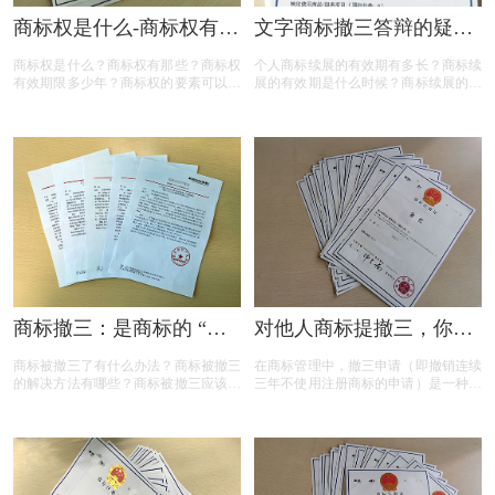
商标权是什么-商标权有哪
文字商标撤三答辩的疑问
些？
解答
商标权是什么？商标权有那些？商标权
个人商标续展的有效期有多长？商标续
有效期限多少年？商标权的要素可以有
展的有效期是什么时候？商标续展的费
哪些？商标权需要多少钱？今天三文商
用贵吗？商标续展有什么要注意？商标
标设计注册小文就给大家汇总一下，希
续展要注意什么内容？商标续展是指什
望对各位商标注册老板有帮助
么？商标续展的类型有哪些？商标续展
有什么种类？什么情况下需要进行商标
续展？商标续展的目的是什么？
商标撤三：是商标的 “夺
对他人商标提撤三，你真
命危机” 还是另有转机？
的准备充分了吗？
商标被撤三了有什么办法？商标被撤三
在商标管理中，撤三申请（即撤销连续
的解决方法有哪些？商标被撤三应该如
三年不使用注册商标的申请）是一种重
何应对？下面是小文整理出来的相关内
要的法律手段，旨在清理闲置商标，维
容，可以参考参考！
护商标资源的有效利用。然而，提出撤
三申请并非随意之举，申请人需要了解
相关要求、目的、法律依据以及可能面
临的失败原因。本文将为您详细解读撤
三申请的要点，帮助您在提出申请时更