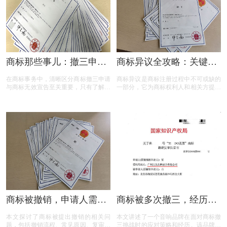
加得心应手。
商标那些事儿：撤三申请
商标异议全攻略：关键问
与无效宣告如何区分
题与实用解答
在商标事务中，清晰区分商标撤三申请
商标异议是商标注册过程中不可或缺的
与商标无效宣告至关重要，只有了解它
一部分，它为商标权利人和相关方提供
们的差异，才能在商标的使用、管理以
了表达异议的机会。本文将为您揭开商
及权利维护中做出正确的决策。希望以
标异议的神秘面纱，从申请流程到费用
上内容能帮助大家更好地理解这两个概
标准，从常见问题到成功率分析，全方
念，从而在商标相关事务中避免不必要
位解读商标异议的关键要点。无论您是
的损失和麻烦。
商标申请人还是潜在的异议人，本文都
将为您提供实用的参考和建议，助您在
商标保护的道路上更加得心应手。
商标被撤销，申请人需担
商标被多次撤三，经历答
责吗？一文读懂关键问题
辩、复审后商标仍然坚挺
本文探讨了商标被提出撤销的相关问
本文讲述了一个音响品牌在面对商标撤
题，包括撤销流程、常见原因、复审与
三挑战时的应对策略和经历。该品牌遭