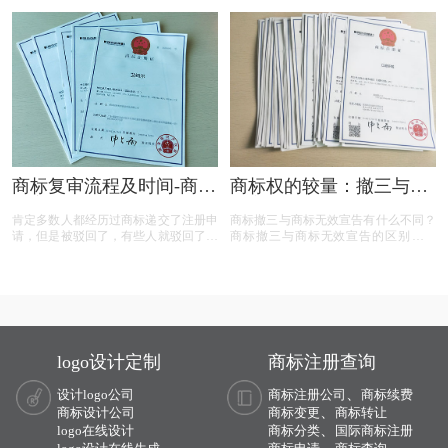
利人提供了全面的指导。
据，品牌在复审中取得胜利，维护了商
标权益。文章概述了商标撤三定义、答
辩、复审流程，以及如何通过有效的证
据和专业策略来保护商标不被撤销。
商标复审流程及时间-商标
商标权的较量：撤三与无
复审需要哪些材料？
效宣告，企业如何巧妙应
肯定多数人都经历过商标递交了注册申
商标撤三与商标无效宣告有什么不同？
对？
请，但是被驳回了，有些人就驳回了就
商标撤三与商标无效宣告的区别在哪
驳回了，但有些就觉得这个商标我那么
里？商标撤三与无效宣告有什么区别？
喜欢，对本公司发展又很重要，这样一
下面有小文整理一些与问题相关的资
来就想要做些什么来增加这个商标的通
料，希望能帮到您！
过率，这样的话就有商标复审这一流
程。
logo设计定制
商标注册查询
、
设计logo公司
商标注册公司
商标续费
、
商标设计公司
商标变更
商标转让
、
logo在线设计
商标分类
国际商标注册
、