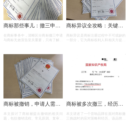
商标那些事儿：撤三申请
商标异议全攻略：关键问
与无效宣告如何区分
题与实用解答
在商标事务中，清晰区分商标撤三申请
商标异议是商标注册过程中不可或缺的
与商标无效宣告至关重要，只有了解它
一部分，它为商标权利人和相关方提供
们的差异，才能在商标的使用、管理以
了表达异议的机会。本文将为您揭开商
及权利维护中做出正确的决策。希望以
标异议的神秘面纱，从申请流程到费用
上内容能帮助大家更好地理解这两个概
标准，从常见问题到成功率分析，全方
念，从而在商标相关事务中避免不必要
位解读商标异议的关键要点。无论您是
的损失和麻烦。
商标申请人还是潜在的异议人，本文都
将为您提供实用的参考和建议，助您在
商标保护的道路上更加得心应手。
商标被撤销，申请人需担
商标被多次撤三，经历答
责吗？一文读懂关键问题
辩、复审后商标仍然坚挺
本文探讨了商标被提出撤销的相关问
本文讲述了一个音响品牌在面对商标撤
题，包括撤销流程、常见原因、复审与
三挑战时的应对策略和经历。该品牌遭
诉讼途径、对品牌和企业的危害，以及
遇了连续的撤三申请，在专业代理机构
原商标注册证书的法律效力，为商标权
的协助下，通过补充强有力的使用证