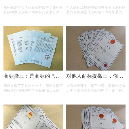
些？
解答
商标权是什么？商标权有那些？商标权
个人商标续展的有效期有多长？商标续
有效期限多少年？商标权的要素可以有
展的有效期是什么时候？商标续展的费
哪些？商标权需要多少钱？今天三文商
用贵吗？商标续展有什么要注意？商标
标设计注册小文就给大家汇总一下，希
续展要注意什么内容？商标续展是指什
望对各位商标注册老板有帮助
么？商标续展的类型有哪些？商标续展
有什么种类？什么情况下需要进行商标
续展？商标续展的目的是什么？
商标撤三：是商标的 “夺
对他人商标提撤三，你真
命危机” 还是另有转机？
的准备充分了吗？
商标被撤三了有什么办法？商标被撤三
在商标管理中，撤三申请（即撤销连续
的解决方法有哪些？商标被撤三应该如
三年不使用注册商标的申请）是一种重
何应对？下面是小文整理出来的相关内
要的法律手段，旨在清理闲置商标，维
容，可以参考参考！
护商标资源的有效利用。然而，提出撤
三申请并非随意之举，申请人需要了解
相关要求、目的、法律依据以及可能面
临的失败原因。本文将为您详细解读撤
三申请的要点，帮助您在提出申请时更
加得心应手。