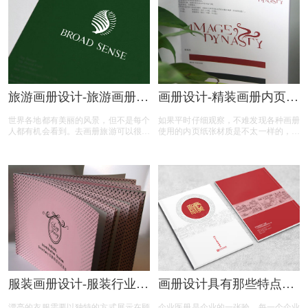
旅游画册设计-旅游画册设
画册设计-精装画册内页用
计的特点要素是什么
什么材质？
世界各地都有美丽的风景，但不是每个
如果平时仔细观察，不难发现各种画册
人都有机会看到。去画册旅游可以很好
使用的内页纸张材质是不太一样的，有
地帮助每个人。通过精心设计的画册，
着较为明显的等级之分。如果是普通画
之旅，你可以看到不同的风景。今天，
册，用纸方面则没有太高的需求，但是
本文向你介绍旅游画册设计的特点要素
一些高端精装画册的则会使用质量较高
都包含那些
的纸张。那精装画册内页一般都是什么
材质呢？
服装画册设计-服装行业画
画册设计具有那些特点与
册设计的要点？
特性？基本步骤？
漂亮的衣服需要以独特的方式展示在顾
企业医册是企业的一张验，每一个企业