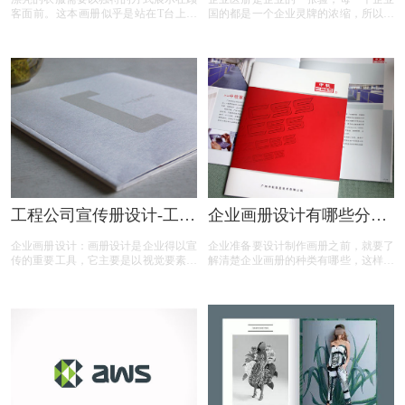
客面前。这本画册似乎是站在T台上进
国的都是一个企业灵牌的浓缩，所以企
行走秀一样，好坏一眼看出。因此，服
业画的设计一定要符合企业整体的形象
装画册的设计主要体现了服装的气质，
气题，并且兼顾临美原， 实用，那么
以及模特所依附的服装的气场和位置。
做画册设计需妥具有郭些要点特性？
因此，石特品牌设计总结出下面几点对
设计服装画册十分有用。
工程公司宣传册设计-工程
企业画册设计有哪些分
企业宣传册设计包含那些
类？
企业画册设计：画册设计是企业得以宣
企业准备要设计制作画册之前，就要了
内容？
传的重要工具，它主要是以视觉要素为
解清楚企业画册的种类有哪些，这样才
主要卖点的产品，那么，工程企业宣传
能有目标的做好画册定位。所以说了解
册设计包含那些内容？今天画册设计注
企业画册的类型也是很重要的。下面就
册的小文将画册设计的具体解析及内容
为您介绍具体企业画册的种类，以及画
的资料整理出来：
册是按什么分类的。