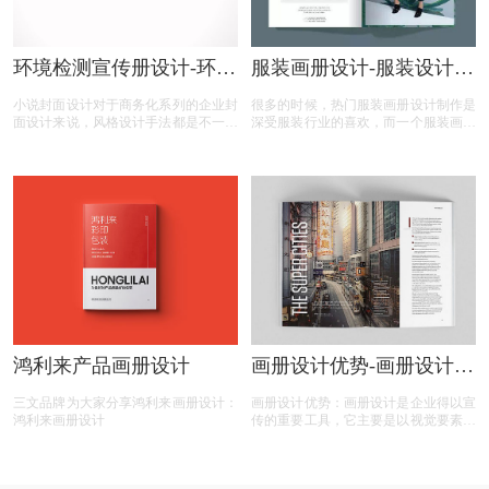
环境检测宣传册设计-环境
服装画册设计-服装设计图
检测公司宣传册设计有什
册排版小技巧
小说封面设计对于商务化系列的企业封
很多的时候，热门服装画册设计制作是
么内容？
面设计来说，风格设计手法都是不一样
深受服装行业的喜欢，而一个服装画册
的，除了常规的素材运用，版式色调搭
设计较为重要的便是一个图册排版技巧
配之外，最重要的文字版式需要灵魂有
了，当你掌握了服装设计图册排版技
趣，不要过于硬化，还是要从对齐、对
巧，那么在设计上也是应该不会太难，
比、字间距、行间距、重复、负空间、
为此，我们总结了服装设计图册排版小
平衡、造型等方面入手，这些都是必要
技巧
详细注意细节，下面，我为大家介绍小
说封面设计还有那些方面。
鸿利来产品画册设计
画册设计优势-画册设计的
几大优势有哪些？
三文品牌为大家分享鸿利来画册设计：
画册设计优势：画册设计是企业得以宣
鸿利来画册设计
传的重要工具，它主要是以视觉要素为
主要卖点的产品，那么，画册设计的几
大优势有哪些？今天画册设计注册的小
文将画册设计的具体解析及内容的资料