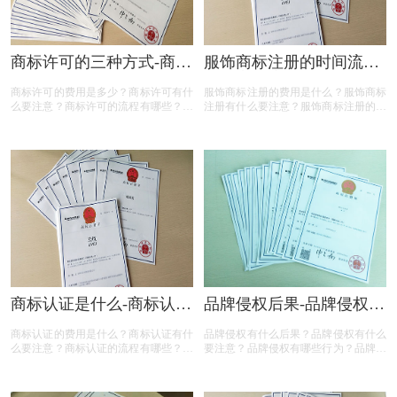
商标许可的三种方式-商标
服饰商标注册的时间流程-
许可怎么收费？
服饰商标注册需要多少费
商标许可的费用是多少？商标许可有什
服饰商标注册的费用是什么？服饰商标
用？
么要注意？商标许可的流程有哪些？商
注册有什么要注意？服饰商标注册的流
标许可需要多长时间？商标许可的需要
程有哪些？服饰商标注册需要多长时
什么材料？今天三文商标设计注册小文
间？服饰商标注册的步骤是什么？今天
就给大家汇总一下，希望对各位商标许
三文商标设计注册小文就给大家汇总一
可老板有帮助
下，希望对各位服饰商标注册老板有帮
助
商标认证是什么-商标认证
品牌侵权后果-品牌侵权如
怎么做？
何防范？
商标认证的费用是什么？商标认证有什
品牌侵权有什么后果？品牌侵权有什么
么要注意？商标认证的流程有哪些？商
要注意？品牌侵权有哪些行为？品牌侵
标认证需要多长时间？商标认证的步骤
权如何防范？品牌侵权怎么办？今天三
是什么？今天三文商标设计注册小文就
文商标设计注册小文就给大家汇总一
给大家汇总一下，希望对各位商标认证
下，希望对各位商标注册老板有帮助