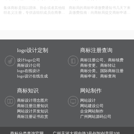
标是否可以转让？
下来及缴费指南
集体商标是指以团体、协会或者其他组
商标局的商标申请缴费通知书几天下来
织名义注册，专供该组织成员在商事活
及缴费指南：向商标局提交商标申请资
动中使用，以表明使用者在该组织中的
料后，3个工作内下发申请回执，申请
成员资格的标志。那么申请集体商标需
号，5个工作日左右可在官网查询到商
要条件呢？
标注册信息。15-30个工作日左右下方
商标申请缴费通知书。由接受委托的代
理机构按规定代为缴纳费用,勿需自行
缴纳。
logo设计定制
商标注册查询
、
设计logo公司
商标注册公司
商标续费
、
商标设计公司
商标变更
商标转让
、
logo在线设计
商标分类
国际商标注册
、
logo设计在线生成
商标申请
商标查询
商标知识
网站制作
商标设计理念图片
网站设计
商标注册注册知识
网站建设公司
网站设计开发知识
企业网站制作
商标注册证书欣赏
广州网站源码公司
商标分类查询官网， 广州天河大观中路3号创智创意园108、