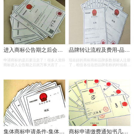
老板有帮助
进入商标公告期之后会遇
品牌转让流程及费用-品牌
到什么问题？
转让需要多久?
申请商标的是后要注意了！很多人觉得
现在好的商标商标品牌多数都被人注册
商标进入公告期之后就万事大吉了，就
了，相信各位在想品牌名称的时候都遇
一定能够拿到商标注册证了！那到底是
到一定的困难，并且现在商标局的审查
不是你所想的那样呢？商标公告期要多
情况，就算是想到合适的品牌，如果在
长时间？商标进入公告期后能使用商标
先有相同或近似的商标品牌注册了，也
了吗？
还是没戏，这时候品牌转让就让你更快
速地得到你想要的商标。
集体商标申请条件-集体商
商标申请缴费通知书几天