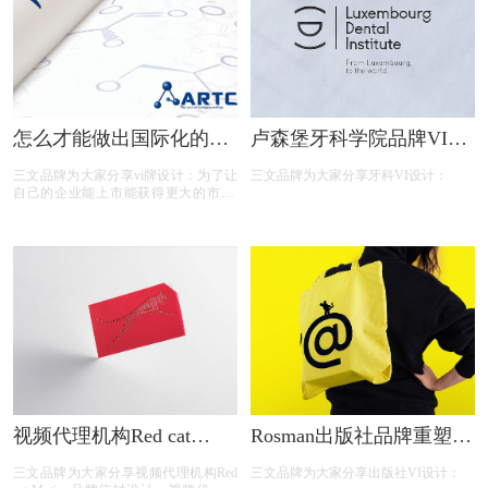
怎么才能做出国际化的VI
卢森堡牙科学院品牌VI设
设计？
计
三文品牌为大家分享vi牌设计：为了让
三文品牌为大家分享牙科VI设计：
自己的企业能上市能获得更大的市场,
所以企业从一开始做的vi设计就应该迎
合市场的需求 ,国内的vi设计基本上都
是以规范和合规来做的,国外的vi设计则
不然,大多数都是简约而且好记的,所以
我们都需要做好借鉴。那么怎么才能做
出国际性的vi设计?
视频代理机构Red cat
Rosman出版社品牌重塑品
Motion品牌Vi设计
牌VI设计
三文品牌为大家分享视频代理机构Red
三文品牌为大家分享出版社VI设计：