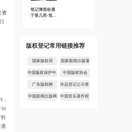
笔记簿商标属
关资
于第几类-笔记
们
簿商标注册属
于哪一类？
「商标分类」
版权登记常用链接推荐
国家版权局
国家新闻出版署
中国版权保护中
中国版权协会
心
广东版权网
作品登记公示查
询
中国新闻出版网
中国音乐著作权
料；
协会
30
材料
核通