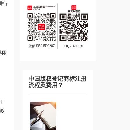
进行
微信13501502207
QQ75696531
界限
中国版权登记商标注册
流程及费用？
手
形