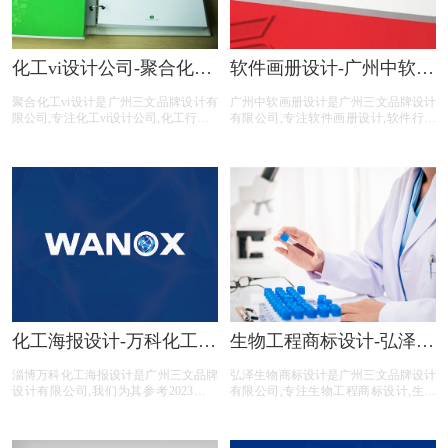
化工vi设计公司-聚合化工
软件画册设计-广州中软画
vi设计手册
册设计公司
聚合化工vi设计是广州三文品牌设计有
广州中软画册设计是广州三文品牌设计
限公司,专注化工vi设计公司,化工行业vi
有限公司,专注软件画册设计,软件行业
手册,化工公司vi设计手册,化工平台vi设
画册设计,软件公司画册设计,软件平台
计,化工电商vi设计,提供专业vi设计,集
画册设计,软件电商画册设计,画册设计
团vi设计,品牌vi设计,品牌vis设计,精美
前期提供画册整体策划,照片拍摄,文案
vis设计等化工vi设计服务。
撰写,画册印刷等软件画册设计服务。
化工海报设计-万科化工展
生物工程商标设计-弘泽生
板设计公司
物商标设计公司
淄博万科化工海报设计是广州三文品牌
弘泽生物商标设计是广州三文品牌设计
设计有限公司,我们为其参考2023年深
有限公司,专注生物工程商标设计,生物
圳展会量身设计的一系列展会海报,海
工程行业商标设计,生物工程公司商标
报主题以宣传品牌形象为主,冲突万科
设计,生物工程平台商标设计,生物工程
化工抗氧剂等7个大字。
电商商标设计,商标设计前期提供LOGO