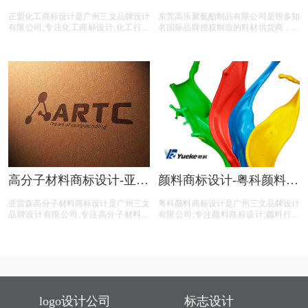
标设计公司
制品vi设计
正盟化工商标设计是广州三文品牌设计
东莞高乐聚氨酯制品有限公司是很多知
有限公司,专注化工商标设计,化工行业
名国际品牌授权制造的鞋材供货商，幷
商标设计,化工公司商标设计,化工平台
且通过了很多著名品牌认证，我们具有
商标设计,化工电商商标设计,商标设计
很强的自主研发和国际行销能力，我们
前期提供LOGO整体策划,照片拍摄,文
的目标是打造高附加价值的鞋
案撰写等化工商标设计服务。
高分子材料商标设计-亚雷
颜料商标设计-粤科颜料商
森高分子材料商标设计公
标设计公司
亚雷森高分子材料商标设计是广州三文
粤科颜料商标设计是广州三文品牌设计
司
品牌设计有限公司,专注高分子材料商
有限公司,专注颜料商标设计,颜料行业
标设计,高分子材料行业商标设计,高分
商标设计,颜料公司商标设计,颜料平台
子材料公司商标设计,高分子材料平台
商标设计,颜料电商商标设计,商标设计
商标设计,高分子材料电商商标设计,商
前期提供LOGO整体策划,照片拍摄,文
标设计前期提供LOGO整体策划,照片拍
案撰写等颜料商标设计服务。
摄,文案撰写等高分子材料商标设计服
务。
logo设计公司
标志设计