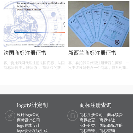
业壁垒，而法律效力更是维权坚强盾
申请人可以基于英国本国的注册或申
牌，无论从业者还是企业，都能从中汲
请， 通过英国专利局向国际局申请国
取实用知识，规避风险、捍卫品牌价
际注册， 从而指定其他议定书成员国
值。
并在该国得到商标保护。
法国商标注册证书
新西兰商标注册证书
客户委托我司代理注册法国商标，法国
客户委托我司代理注册新西兰商标，一
商标法属于大陆法系， 商标权的获得
次申请只能包含一个商标，但系列商标
基于注册。法国接受对商品商标、服务
除外。一次申请中可以包含构成系列商
商标、 集体商标和证明商标的注册申
标的多个相似商标，但这些商标必须大
请。在法国，商品和服务的分类采用
体相似，只可以在产品或服务、数字、
《商标注册用商品和服务国际分类尼斯
价格、质量等方面的描述上不同，即这
协定》规定的分类法。
些不同不得实质影响人们对该商标的辨
认。
logo设计定制
商标注册查询
、
设计logo公司
商标注册公司
商标续费
、
商标设计公司
商标变更
商标转让
、
logo在线设计
商标分类
国际商标注册
、
logo设计在线生成
商标申请
商标查询