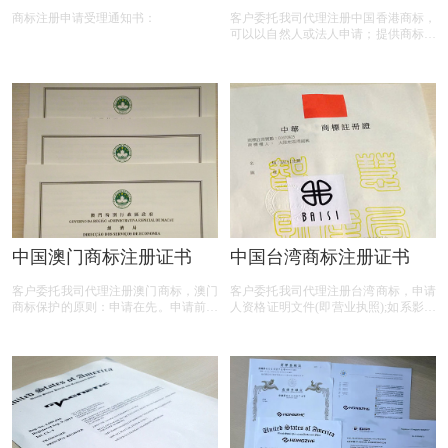
商标注册申请受理通知书：
客户委托我司代理注册中国香港商标，
可以以自然人或法人申请；提供商标的
中文或外文名称（图形不提供查询）；
须保护的商品名称或项目清单； 如果
您的商标为彩色，必须指定哪种颜色，
以法人申请，附《营业执照》或有效登
记证明复印件1份； 以自然人申请附个
人身份证明文件1份；
中国澳门商标注册证书
中国台湾商标注册证书
客户委托我司代理注册澳门商标，澳门
客户委托我司代理注册台湾商标，申请
商标保护的原则：申请在先。申请前，
人资格证明文件(即营业执照);如系影印
澳门商标查询不是必须的过程。在审查
本,须由申请人宣誓该影印本之内容与
过程中，官方要进行查询并进行审查。
正本无异。 委托书;(须由申请人及其代
澳门商标注册所需时间：顺利的情况
表人盖章,不必公证)(此委托书系概括委
下，要8～10个月。澳门商标公告期
任,往后相同申请人如委由本所办理其
为：90天。
他商标案件皆不必再检附委托