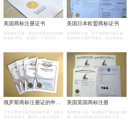
美国商标注册证书
美国日本欧盟商标证书
美国商标注册，美国采用使用在先的商
国外商标注册，并没有想象的那么难：
标保护原则。美国是一个实行判例法
比国内的注册时间更短、近似商标也没
(即不成文法)的国家， 因此法院判例在
有那么多，商标注册成功机率接近
美国处理商标纠纷 及商标法的发展中
99%。欢迎咨询了解国内外商标注册，
起到了较为重要的作用。
手机135 0150 2207（与微信同号）。
俄罗斯商标注册证的申请
美国英国商标注册
流程及证载信息与续展细
三文品牌专注俄罗斯商标申请，注册证
美国商标注册、英国商标注册的成功案
则
到手并非终点，解读证上核心内容助您
例，欧共体商标在英国有效并受到保
把握权益细节，10年有效期与续展门道
护。 商标国际注册通过马德里议定书
关乎商标长久存续，专属使用权筑牢商
也可以延伸到英国并受到保护， 英国