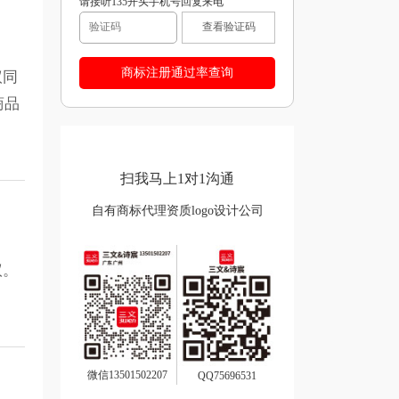
请接听135开头手机号回复来电
查看验证码
议同
商品
扫我马上1对1沟通
自有商标代理资质logo设计公司
议。
。
微信13501502207
QQ75696531