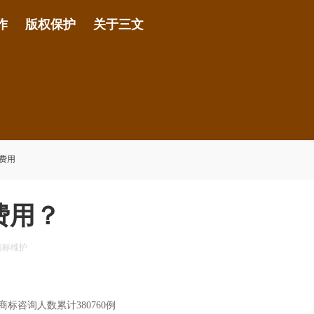
作
版权保护
关于三文
费用
费用？
商标维护
咨询人数累计380760例