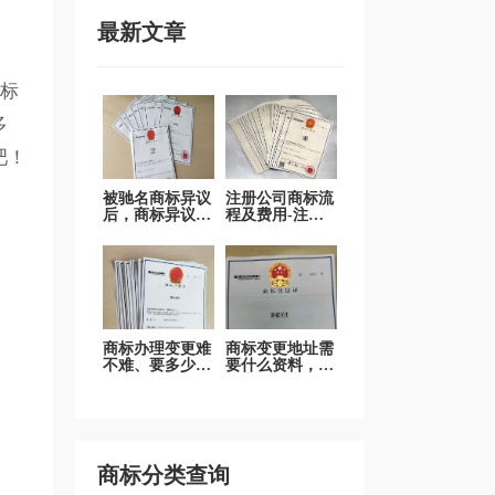
最新文章
标
多
吧！
被驰名商标异议
注册公司商标流
后，商标异议答
程及费用-注册
辩是否值得做？
品牌商标流程及
费用
商标办理变更难
商标变更地址需
不难、要多少
要什么资料，商
钱？
标变更要多少
钱？
商标分类查询