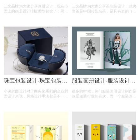
些
三文品牌为大家分享画册设计，现在市
三文品牌为大家分享茶包装设计：武夷
面上的画册设计排版类型包含了：网格
岩茶是中国传统名茶，是具有岩韵（岩
型、满版型、自由型、上下分割型、左
骨花香）品质特征的乌龙茶。产于福建
右分割型、曲线型等，这里来给大家详
闽北“秀甲东南”的武夷山一带，茶树生
细介绍一下各个的样式。
长在岩缝之中。武夷岩茶具有绿茶之清
香，红茶之甘醇，是中国乌龙茶中之极
品。武夷岩茶属半发酵的青茶，制作方
法介于绿茶与红茶之间。
珠宝包装设计-珠宝包装应
服装画册设计-服装设计图
该如何设计？种类有哪
册排版小技巧
小说封面设计对于商务化系列的企业封
很多的时候，热门服装画册设计制作是
些？
面设计来说，风格设计手法都是不一样
深受服装行业的喜欢，而一个服装画册
的，除了常规的素材运用，版式色调搭
设计较为重要的便是一个图册排版技巧
配之外，最重要的文字版式需要灵魂有
了，当你掌握了服装设计图册排版技
趣，不要过于硬化，还是要从对齐、对
巧，那么在设计上也是应该不会太难，
比、字间距、行间距、重复、负空间、
为此，我们总结了服装设计图册排版小
平衡、造型等方面入手，这些都是必要
技巧
详细注意细节，下面，我为大家介绍小
说封面设计还有那些方面。