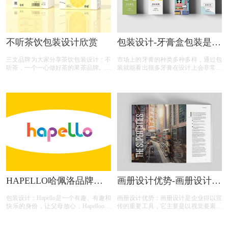
不听茶饮包装设计欣赏
包装设计-牙膏盒包装是如
何设计？
三文品牌为大家分享茶饮包装设计：不
市场上的牙膏的种类多种多样，通过包
听茶，一个一心做好茶的果茶品牌。品
装就能看出很多牙膏在设计上会非常用
牌主打以茶味为基础，伴有淡淡果香的
心，很能抓住消费者的眼球，刺激消费
袋泡茶，特点是苦涩度低，淡淡果香。
者的购买欲望，同时也公司带来更丰厚
不听将目标人群锁定在「不爱喝纯茶、
的利润，那么，牙膏盒包装是如何设
但愿意尝试带一点果香的茶叶」的用户
计？需要注意什么？
群体。
HAPELLO哈佩洛品牌包
画册设计优势-画册设计的
装设计欣赏
几大优势有哪些？
包装设计：Hapello是一个有趣、有趣和
画册设计优势：画册设计是企业得以宣
快乐的身份，让父母放心，Hapelloo将
传的重要工具，它主要是以视觉要素为
帮助他们的孩子从婴儿、学龄前和以后
主要卖点的产品，那么，画册设计的几
的发现和发展道路。
大优势有哪些？今天画册设计注册的小