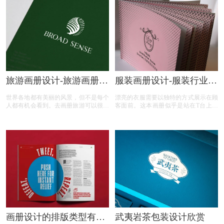
旅游画册设计-旅游画册设
服装画册设计-服装行业画
计的特点要素是什么
册设计的要点？
世界各地都有美丽的风景，但不是每个
漂亮的衣服需要以独特的方式展示在顾
人都有机会看到。去画册旅游可以很好
客面前。这本画册似乎是站在T台上进
地帮助每个人。通过精心设计的画册，
行走秀一样，好坏一眼看出。因此，服
之旅，你可以看到不同的风景。今天，
装画册的设计主要体现了服装的气质，
本文向你介绍旅游画册设计的特点要素
以及模特所依附的服装的气场和位置。
都包含那些
因此，石特品牌设计总结出下面几点对
设计服装画册十分有用。
画册设计的排版类型有哪
武夷岩茶包装设计欣赏