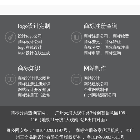
文将画册设计的具体解析及内容的资料
整理出来：
logo设计定制
商标注册查询
、
设计logo公司
商标注册公司
商标续费
、
商标设计公司
商标变更
商标转让
、
logo在线设计
商标分类
国际商标注册
、
logo设计在线生成
商标申请
商标查询
商标知识
网站制作
商标设计理念图片
网站设计
商标注册注册知识
网站建设公司
网站设计开发知识
企业网站制作
商标注册证书欣赏
广州网站源码公司
商标分类查询官网， 广州天河大观中路3号创智创意园108、
116（地铁21号线“大观南”站B出口对面）
粤公网安备：44010402001197号，
商标注册备案代理机构， ©广
州三文品牌设计有限公司版权所有，
粤ICP备09037611号