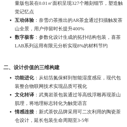
量版包装在0.01㎡面积呈现327个雕刻细节，塑造触
觉记忆点
互动体验
：奈雪の茶推出的AR茶盒通过扫描触发茶
山全景，用户停留时长提升400%
数字极客
：参数化设计生成的拓扑结构包装，喜茶
LAB系列运用有限元分析实现8%的材料节约
二、设计价值的三维构建
功能进化
：从铝箔氮保鲜到智能湿度感应，现代包
装整合物联网技术实现品质可视化
文化转译
：武夷岩茶包装通过等高线浮雕再现茶山
肌理，将地理标志转化为触觉语言
情感连接
：新式茶饮品牌采用可二次利用的陶瓷茶
仓设计，延长包装生命周期至3-5年