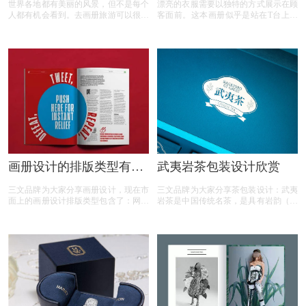
世界各地都有美丽的风景，但不是每个
漂亮的衣服需要以独特的方式展示在顾
人都有机会看到。去画册旅游可以很好
客面前。这本画册似乎是站在T台上进
地帮助每个人。通过精心设计的画册，
行走秀一样，好坏一眼看出。因此，服
之旅，你可以看到不同的风景。今天，
装画册的设计主要体现了服装的气质，
本文向你介绍旅游画册设计的特点要素
以及模特所依附的服装的气场和位置。
都包含那些
因此，石特品牌设计总结出下面几点对
设计服装画册十分有用。
画册设计的排版类型有哪
武夷岩茶包装设计欣赏
些
三文品牌为大家分享画册设计，现在市
三文品牌为大家分享茶包装设计：武夷
面上的画册设计排版类型包含了：网格
岩茶是中国传统名茶，是具有岩韵（岩
型、满版型、自由型、上下分割型、左
骨花香）品质特征的乌龙茶。产于福建
右分割型、曲线型等，这里来给大家详
闽北“秀甲东南”的武夷山一带，茶树生
细介绍一下各个的样式。
长在岩缝之中。武夷岩茶具有绿茶之清
香，红茶之甘醇，是中国乌龙茶中之极
品。武夷岩茶属半发酵的青茶，制作方
法介于绿茶与红茶之间。