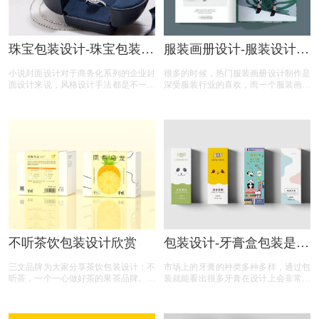
珠宝包装设计-珠宝包装应
服装画册设计-服装设计图
该如何设计？种类有哪
册排版小技巧
小说封面设计对于商务化系列的企业封
很多的时候，热门服装画册设计制作是
些？
面设计来说，风格设计手法都是不一样
深受服装行业的喜欢，而一个服装画册
的，除了常规的素材运用，版式色调搭
设计较为重要的便是一个图册排版技巧
配之外，最重要的文字版式需要灵魂有
了，当你掌握了服装设计图册排版技
趣，不要过于硬化，还是要从对齐、对
巧，那么在设计上也是应该不会太难，
比、字间距、行间距、重复、负空间、
为此，我们总结了服装设计图册排版小
平衡、造型等方面入手，这些都是必要
技巧
详细注意细节，下面，我为大家介绍小
说封面设计还有那些方面。
不听茶饮包装设计欣赏
包装设计-牙膏盒包装是如
何设计？
三文品牌为大家分享茶饮包装设计：不
市场上的牙膏的种类多种多样，通过包
听茶，一个一心做好茶的果茶品牌。品
装就能看出很多牙膏在设计上会非常用
牌主打以茶味为基础，伴有淡淡果香的
心，很能抓住消费者的眼球，刺激消费
袋泡茶，特点是苦涩度低，淡淡果香。
者的购买欲望，同时也公司带来更丰厚
不听将目标人群锁定在「不爱喝纯茶、
的利润，那么，牙膏盒包装是如何设