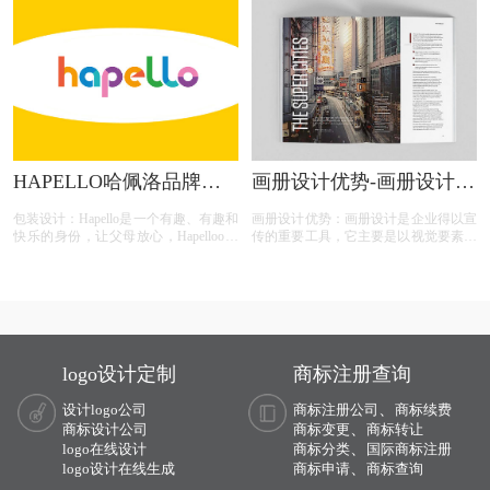
但愿意尝试带一点果香的茶叶」的用户
计？需要注意什么？
群体。
HAPELLO哈佩洛品牌包
画册设计优势-画册设计的
装设计欣赏
几大优势有哪些？
包装设计：Hapello是一个有趣、有趣和
画册设计优势：画册设计是企业得以宣
快乐的身份，让父母放心，Hapelloo将
传的重要工具，它主要是以视觉要素为
帮助他们的孩子从婴儿、学龄前和以后
主要卖点的产品，那么，画册设计的几
的发现和发展道路。
大优势有哪些？今天画册设计注册的小
文将画册设计的具体解析及内容的资料
整理出来：
logo设计定制
商标注册查询
、
设计logo公司
商标注册公司
商标续费
、
商标设计公司
商标变更
商标转让
、
logo在线设计
商标分类
国际商标注册
、
logo设计在线生成
商标申请
商标查询