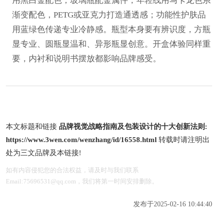
用黑白金配色，玻璃瓶配金属件；年轻线用马卡龙色系
渐变配色，PETG或亚克力打造通透感；功能性护肤品
用蓝绿色传递专业冷静感。瓶型本身要有辨识度，方瓶
显专业、圆瓶显温和、异形瓶显创意。开盒体验同样重
要，内衬和说明书摆放都影响品牌感受。
本文标题和链接
品牌视觉战略指南及包装设计的十大创新法则:
https://www.3wen.com/wenzhang/id/16558.html
转载时请注明出
处为三文品牌及本链接!
如有内容侵犯您的合法权益，请及时与我们联系
Email:75696531@qq.com，我们将第一时间安排删除。
发布于2025-02-16 10:44:40