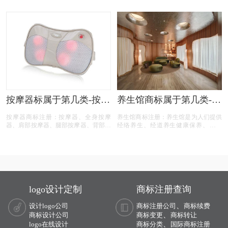
知，湿巾商标注册建议注册第03类别商
巧，以达至身心的合一。按照国家知识
标，我们产品应该选择一些什么具体商
产权局商标局的商标分类查询得知，瑜
品呢！广州湿巾商标注册、消毒湿巾商
伽商标商标建议注册第41、28、27、25
标注册、 注册湿巾商标、普通湿巾商
类别商标。
标注册、卫生湿巾商标注册、婴儿湿巾
商标注册、功能性湿巾商标注册、湿巾
商标注册、湿巾商标注册代办、湿巾商
标注册代理要多久？湿巾商标注册价格
怎么样？ 湿巾商标注册流程以及材料
要哪些呢？湿巾商标注册代理时审核通
过率高不高？今天商标设计注册的小文
将湿巾的具体商品整理出来：
按摩器标属于第几类-按摩
养生馆商标属于第几类-养
仪商标注册属于哪一类？
生馆商标注册属于哪一
按摩器商标注册：按摩器、全身按摩
养生馆商标注册：养生馆是为人们提供
「商标分类」
类？「商标分类」
器、肩部按摩器、腿部按摩器、背部按
经络养生、经道养生健康保养、香熏
摩器、脚部按摩器商标，按照商标局的
SPA、美容美体、驭经之术、按摩养
分类表查询得知，按摩器商标建议注册
生，中医预防养生，减压放松等服务项
第10类别商标，我们产品应该选择一些
目的休闲养生场所。养生馆拥有先进的
什么具体商品呢！广州按摩器商标注
设备，顶级的产品，优质的服务。
册、全身按摩器商标注册、 注册按摩
器商标、肩部按摩器商标注册、腿部按
摩器商标注册、背部按摩器商标注册、
logo设计定制
商标注册查询
脚部按摩器商标注册、按摩器商标注
册、按摩器商标注册代办、按摩器商标
、
设计logo公司
商标注册公司
商标续费
注册代理要多久？按摩器商标注册价格
、
怎么样？ 按摩器商标注册流程以及材
商标设计公司
商标变更
商标转让
料要哪些呢？按摩器商标注册代理时审
、
logo在线设计
商标分类
国际商标注册