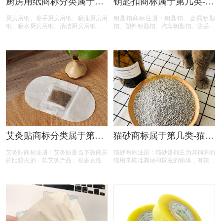
厨房用纸商标分类属于第
钥匙扣商标属于第几类-钥
几类-厨房清洁巾商标注册
匙扣商标注册属于哪一
厨房用纸、擦手厨房用纸、吸油厨房用
钥匙扣商标注册：钥匙扣、金属钥匙
属于哪一类？
类？「商标分类」
纸、吸水厨房用纸、清洁厨房用纸、加
扣、塑料钥匙扣、汽车钥匙扣、防丢失
厚款厨房用纸商标，按照商标局的分类
钥匙扣、卡通钥匙扣商标，按照商标局
表查询得知，厨房用纸商标建议注册第
的分类表查询得知，钥匙扣商标建议注
16类别商标，我们产品应该选择一些什
册第06类别商标，我们产品应该选择一
么具体商品呢！广州厨房用纸商标注
些什么具体商品呢！广州钥匙扣商标注
册、擦手厨房用纸商标注册、 注册厨
册、金属钥匙扣商标注册、 注册钥匙
房用纸商标、吸油厨房用纸商标注册、
扣商标、塑料钥匙扣商标注册、汽车钥
吸水厨房用纸商标注册、清洁厨房用纸
匙扣商标注册、防丢失钥匙扣商标注
商标注册、加厚款厨房用纸商标注册、
册、卡通钥匙扣商标注册、钥匙扣商标
厨房用纸商标注册、厨房用纸商标注册
注册、钥匙扣商标注册代办、钥匙扣商
代办、厨房用纸商标注册代理要多久？
标注册代理要多久？钥匙扣商标注册价
厨房用纸商标注册价格怎么样？ 厨房
格怎么样？ 钥匙扣注册流程以及材料
用纸商标注册流程以及材料要哪些呢？
要哪些呢？钥匙扣商标注册代理时审核
厨房用纸商标注册代理时审核通过率高
通过率高不高？今天商标设计注册的小
艾灸贴商标分类属于第几
猫砂商标属于第几类-猫砂
不高？今天商标设计注册的小文将厨房
文将钥匙扣的具体商品整理出来：
类-艾草热灸贴商标注册属
商标注册属于哪一类？
用纸的具体商品整理出来：
艾灸贴商标注册：艾灸贴是当下微商买
猫砂商标注册：猫砂是饲主为其饲养的
于哪一类？
「商标分类」
的比较火的一款艾灸产品，很多女性都
猫用来掩埋粪便和尿液的物体，有较好
在积极使用艾炙来美容养颜和瘦身保
的吸水性。随着养猫人的增多，市场上
健。主要的原因就是比较方便，可以随
对猫砂需求就越多，用户的品牌意识的
时随地的艾灸，也没有那么高的技术要
提升，对猫砂商标注册也多起来了。按
求，只需要贴在相应的穴位上即可。按
照国家知识产权局商标局的商标分类查
照国家知识产权局商标局的商标分类查
询得知，猫砂商标注册商标建议注册第
询得知，艾灸贴商标建议注册第05、
31类别商标！
10、44类别商标！