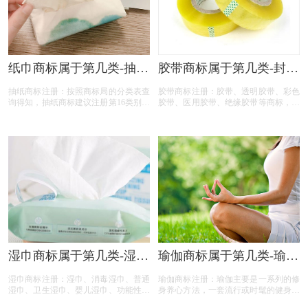
纸巾商标属于第几类-抽纸
胶带商标属于第几类-封箱
商标注册属于哪一类？
胶带商标注册属于哪一
抽纸商标注册：按照商标局的分类表查
胶带商标注册：胶带、透明胶带、彩色
「商标分类」
类？「商标分类」
询得知，抽纸商标建议注册第16类别商
胶带、医用胶带、绝缘胶带等商标，按
标，我们产品应该选择一些什么具体商
照商标局的分类表查询得知，胶带商标
品呢！广州抽纸商标注册、原木抽纸商
建议注册第16类别商标，我们产品应该
标注册、 注册抽纸商标、棉韧抽纸商
选择一些什么具体商品呢！ 今天商标
标注册、可湿水抽纸商标注册、婴儿抽
胶带注册的小文将标签的具体商品整理
纸商标注册、厨房抽纸商标注册、抽纸
出来！
商标注册、抽纸商标注册代办、抽纸商
标注册代理要多久？抽纸商标注册价格
怎么样？ 抽纸商标注册流程以及材料
要哪些呢？抽纸商标注册代理时审核通
过率高不高？今天商标设计注册的小文
将抽纸的具体商品整理出来：
湿巾商标属于第几类-湿巾
瑜伽商标属于第几类-瑜伽
商标注册属于哪一类？
商标注册属于哪一类？
湿巾商标注册：湿巾、消毒湿巾、普通
瑜伽商标注册：瑜伽主要是一系列的修
「商标分类」
「商标分类」
湿巾、卫生湿巾、婴儿湿巾、功能性湿
身养心方法，一套流行或时髦的健身运
巾商标，按照商标局的分类表查询得
动。瑜伽姿势运用古老而易于掌握的技