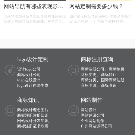
网站导航有哪些表现形
网站定制需要多少钱？
式？
网站导航怎样做？网站导航有几种表现
如何建设网站？建设网站需要多少钱？
形式？网站导航表现在哪几种方面？网
应该怎样建一个网站？建网站需要什
站导航的主要表现在哪里？相信很多人
么？建网站要怎样做？相信很多人都有
都有以上的疑问，那么下面有商标设计
以上的疑问，那么下面有商标设计注册
注册小文整理的一些内容，一起来看
小文整理的一些内容，一起来看看:
看:
logo设计定制
商标注册查询
、
设计logo公司
商标注册公司
商标续费
、
商标设计公司
商标变更
商标转让
、
logo在线设计
商标分类
国际商标注册
、
logo设计在线生成
商标申请
商标查询
商标知识
网站制作
商标设计理念图片
网站设计
商标注册注册知识
网站建设公司
网站设计开发知识
企业网站制作
商标注册证书欣赏
广州网站源码公司