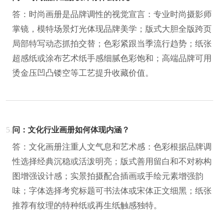
答：时尚画册是品牌调性的视觉宣言：专业时尚摄影师
掌镜，模特场景灯光体现品牌美学；版式大胆全版跨页
局部特写动态抓拍交替；色彩紧跟当季流行趋势；纸张
超感纸或涂布艺术纸手感细腻色彩饱和；高端品牌可用
烫金压凹凸镂空等工艺提升收藏价值。
5.
问：文化行业画册如何体现内涵？
答：文化画册注重人文气息和艺术感：色彩根据品牌调
性选择经典沉稳或活泼明亮；版式善用留白和不对称构
图增强设计感；实景拍摄配合插画或手绘元素增强韵
味；字体选择考究标题可书法体或宋体正文细黑；纸张
推荐有纹理的特种纸或再生纸触感独特。