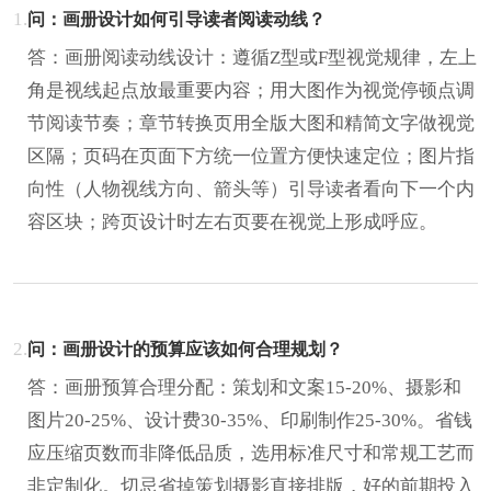
1.
问：画册设计如何引导读者阅读动线？
答：画册阅读动线设计：遵循Z型或F型视觉规律，左上
角是视线起点放最重要内容；用大图作为视觉停顿点调
节阅读节奏；章节转换页用全版大图和精简文字做视觉
区隔；页码在页面下方统一位置方便快速定位；图片指
向性（人物视线方向、箭头等）引导读者看向下一个内
容区块；跨页设计时左右页要在视觉上形成呼应。
2.
问：画册设计的预算应该如何合理规划？
答：画册预算合理分配：策划和文案15-20%、摄影和
图片20-25%、设计费30-35%、印刷制作25-30%。省钱
应压缩页数而非降低品质，选用标准尺寸和常规工艺而
非定制化。切忌省掉策划摄影直接排版，好的前期投入