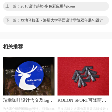
上一篇：
2018设计趋势-多色彩应用与icons
下一篇：
危地马拉圣卡洛斯大学平面设计学院双年展VI设计
相关推荐
瑞幸咖啡设计含义及logo
KOLON SPORT可隆两棵
设计理念
树logo设计含义及树标志
为大家介绍鹿图形logo设计，并以luckin
三文品牌为大家分享服装品牌设计：
设计理念