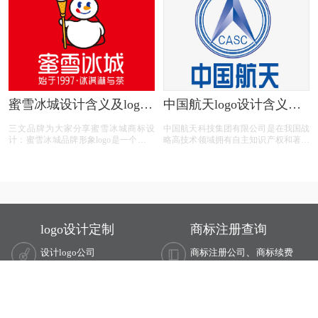
背景。虽然整体变化不大，只是更换了
字体加了背景，不过这种方式可能会增
加其品牌的识别度，在行内不少其他黑
白文字LOGO中脱颖而出。根据了解，
新标识的设计灵感来源于交通指示牌。
蜜雪冰城设计含义及logo
中国航天logo设计含义及
设计理念
设计理念
三文品牌为大家分享蜜雪冰城商标设
中国航天科技集团有限公司是在我国战
计：蜜雪冰城品牌形象logo是一个拿着
略高技术领域拥有自主知识产权和著名
冰淇淋权杖的雪人。蜜雪冰城，想表达
品牌，创新能力突出、核心竞争力强的
的冰雪的欢乐世界，这个最具有代表性
国有特大型高科技企业集团，世界500
的形象，就是一个雪人，并且是冰雪世
强企业之一，成立于1999年7月1日。其
界的不可缺少的存在也是冰雪世界里的
前身源于1956年成立的国防部第五研究
王，形象上的升级以及品牌人格化画像
院，历经第七机械工业部、航天工业
更具象，使得品牌形象更深入人心让人
部、航空航天工业部、中国航天工业总
印象深刻。
公司和中国航天科技集团公司的历史沿
logo设计定制
商标注册查询
革。
、
设计logo公司
商标注册公司
商标续费
、
商标设计公司
商标变更
商标转让
、
logo在线设计
商标分类
国际商标注册
、
logo设计在线生成
商标申请
商标查询