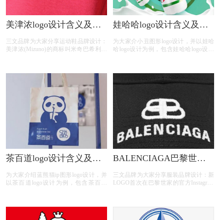
美津浓logo设计含义及运
娃哈哈logo设计含义及饮
动鞋品牌标志设计理念
料品牌标志设计理念
三文品牌为大家分享运动鞋品牌设计：
为大家介小丑图形logo设计，并以娃哈
美津浓(Mizuno)的商标叫米奇巴希利，
哈logo设计为例，包含娃哈哈logo设计
是世界上跑的最快的鸟。美津浓于1983
含义、娃哈哈饮料标志图片、娃哈哈饮
年启用这个标志。美津浓是由水野利八
料品牌介绍、娃哈哈饮料品牌故事；
于1906年4月1日创办，总部位于日本大
阪市住之江区。会长水野正人及社长水
野明人都是水野家族中人。
茶百道logo设计含义及茶
BALENCIAGA巴黎世家
品牌标志设计理念
logo设计含义及服装品牌
为大家介绍蓝熊猫ip图形logo设计，并
三文品牌为大家分享服装品牌设计：新
标志设计理念
以茶百道logo设计为例，包含茶百道
LOGO首次在巴黎世家的官方Instagram
logo设计含义、茶百道茶饮图片、茶百
上公布，并配文“巴黎世家全新Logo正
道茶饮品牌；
式推出”。和原来的旧标相比，新标识
继续采用大写的形式拼写，不过字体较
之前变窄加粗，并辅以全新的灰色作为