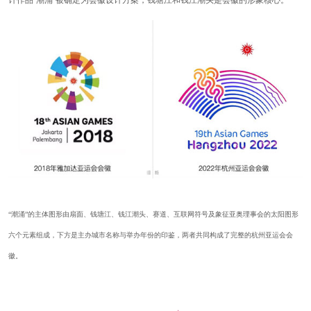
计作品“潮涌”被确定为会徽设计方案，钱塘江和钱江潮头是会徽的形象核心。
“潮涌”的主体图形由扇面、钱塘江、钱江潮头、赛道、互联网符号及象征亚奥理事会的太阳图形
六个元素组成，下方是主办城市名称与举办年份的印鉴，两者共同构成了完整的杭州亚运会会
徽。