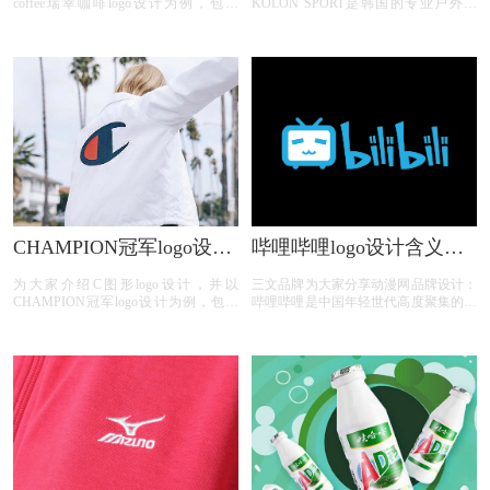
coffee瑞幸咖啡logo设计为例，包含
KOLON SPORT是韩国的专业户外品
luckin coffee瑞幸咖啡logo设计含义、
牌，以常青树为品牌标志，成立于1973
luckin coffee瑞幸咖啡标志设计欣赏、
年。标志看起来像两棵树的户外运动品
luckin coffee瑞幸咖啡品牌介绍；
牌：kolon sport。
CHAMPION冠军logo设计
哔哩哔哩logo设计含义及
含义及服装品牌标志设计
动漫网标志设计理念
为大家介绍C图形logo设计，并以
三文品牌为大家分享动漫网品牌设计：
理念
CHAMPION冠军logo设计为例，包含
哔哩哔哩是中国年轻世代高度聚集的综
CHAMPION冠军logo设计含义、
合性视频社区,被用户亲切地称为“B
CHAMPION冠军标志设计欣赏、
站”。围绕用户、创作者和内容, B站构
CHAMPION冠军品牌介绍；
建了一个源源不断产生优质内容的生态
系统。