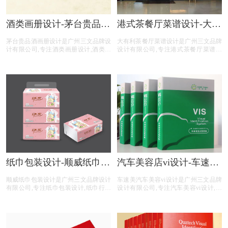
酒类画册设计-茅台贵品酒
港式茶餐厅菜谱设计-大有
画册设计公司
利茶餐厅菜谱设计公司
茅台贵品酒画册设计是广州三文品牌设
大有利茶餐厅菜谱设计是广州三文品牌
计有限公司,专注酒类画册设计,酒类行
设计有限公司,专注港式茶餐厅菜谱设
业画册设计,酒类公司画册设计,酒类平
计,港式茶餐厅行业菜谱设计,港式茶餐
台画册设计,酒类电商画册设计,画册设
厅公司菜谱设计,港式茶餐厅平台菜谱
计前期提供画册整体策划,照片拍摄,文
设计,港式茶餐厅公司电商菜谱设计,提
案撰写,画册印刷等酒类画册设计服
供专业菜谱设计,中餐菜谱设计,西餐菜
务。
谱设计,自助餐菜谱设计,火锅菜谱设计
等港式茶餐厅菜谱设计服务。
纸巾包装设计-顺威纸巾包
汽车美容店vi设计-车速美
装设计公司
汽车美容vi设计公司
顺威纸巾包装设计是广州三文品牌设计
车速美汽车美容vi设计是广州三文品牌
有限公司,专注纸巾包装设计,纸巾行业
设计有限公司,专注汽车美容vi设计,汽
包装设计,纸巾公司包装设计,纸巾平台
车美容行业vi设计,汽车美容公司vi设计,
包装设计,纸巾电商包装设计,包装设计
汽车美容平台vi设计,汽车美容电商vi设
前期提供品牌整体策划,logo设计,商标
计,提供专业vi设计,集团vi设计,品牌vi设
注册,文案撰写,包装印刷等纸巾包装设
计,品牌vis设计,精美vis设计等汽车美容