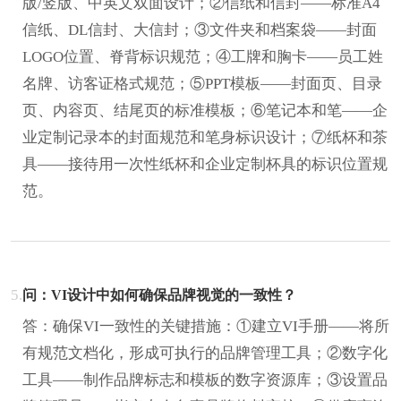
版/竖版、中英文双面设计；②信纸和信封——标准A4
信纸、DL信封、大信封；③文件夹和档案袋——封面
LOGO位置、脊背标识规范；④工牌和胸卡——员工姓
名牌、访客证格式规范；⑤PPT模板——封面页、目录
页、内容页、结尾页的标准模板；⑥笔记本和笔——企
业定制记录本的封面规范和笔身标识设计；⑦纸杯和茶
具——接待用一次性纸杯和企业定制杯具的标识位置规
范。
5.
问：VI设计中如何确保品牌视觉的一致性？
答：确保VI一致性的关键措施：①建立VI手册——将所
有规范文档化，形成可执行的品牌管理工具；②数字化
工具——制作品牌标志和模板的数字资源库；③设置品