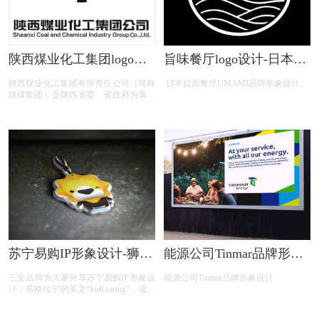
陕西煤业化工集团logo设
旨味餐厅logo设计-日本拉
计含义及设计理念
面餐厅UMAMI品牌形象
陕西煤业化工集团有限责任公司（简称
日本拉面餐厅UMAMI品牌形象设计。
设计
陕煤集团）是陕西省委、省政府为落实
“西部大开发”战略，充分发挥陕西煤炭
资源优势，从培育壮大能源化工支柱产
业出发，按照现代企业制度要求，经过
重组发展起来的国有特大型能源化工企
业，是陕西省能源化工产业的骨干企
业，也是省内煤炭大基地开发建设的主
体。2021年上半年，陕煤集团营业收入
突破2000亿元大关，利润突破100亿元
大关，煤炭、化工产品、粗钢、发电量
同比分别增长18.7%、12.3%、1%和
12.6%，经营业绩创历史最好水平。从
2015年首次进入《财富》世界500强, 连
续7年入榜，排名稳步提升，位列2021
苏宁易购IP形象设计-狮子
能源公司Tinmar品牌形象
年世界500强榜单220位。
卡通人物ip形象设计
设计
三文品牌为大家分享苏宁易购IP形象设
能源公司Tinmar品牌形象设计
计：苏格拉宁的英文“SuRoaring”，读音
上结合了“苏宁”（Suning）与“狮吼”
（Roaring）的发音。苏格拉宁形象以