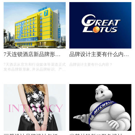
“狮子”为设计元素，两只方形购物袋错
开交叠成为头部，与“云”形的嘴部特征
巧妙结合，意在表示苏宁易购线上线下
统一的全新模式。简单却又亲和的形
象，加之极高的辨识度，吸引了众多年
轻化、个性化的消费群。在苏宁代表色
黄色的主色调下，苏格拉宁圆脸短手的
萌态形象，憨厚可掬。
7天连锁酒店新品牌形象
品牌设计主要有什么内
和新LOGO
容？
7天酒店从官方和行业媒体等渠道正式
品牌设计主要有什么内容？
发布品牌新形象, 并从品牌标识、产品
服务、VI形象进行了全面升级，以满足
当代消费者日益注重品质和个性化风格
的需求。