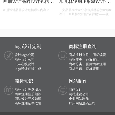
画册设计品牌设计包括哪
米其林轮胎IP形象设计-轮
些内容？
胎人卡通人物ip形象设计
画册设计品牌设计包括哪些内容？
三文品牌为大家分享米其林轮胎IP形象
设计：米其林轮胎的“吉祥物”——轮胎
人“必比登”，在轮胎人手里，拿着一只
装有钉子和碎玻璃的杯子，说：“Nunc
est bibendum.”意思是“现在是举杯的时
候了”，这是来自罗马诗人贺拉斯的一
句颂歌，寓意是米其林轮胎能征服一切
障碍，因此，米其林轮胎人被命名为
“Bibendum”，也就是“必比登”。他幽默
logo设计定制
商标注册查询
地向人们介绍爱德华的研究成果：改新
换代、经济实惠、安全舒适。它有时有
、
设计logo公司
商标注册公司
商标续费
点鲁莽，有时很热心，有时厚着脸皮，
、
商标设计公司
有时开朗，有时又是一个出色的老师，
商标变更
商标转让
成为轮胎的外交官，常常出其不意，带
、
logo在线设计
商标分类
国际商标注册
给人快乐。
、
logo设计在线生成
商标申请
商标查询
商标知识
网站制作
商标设计理念图片
网站设计
商标注册注册知识
网站建设公司
网站设计开发知识
企业网站制作
商标注册证书欣赏
广州网站源码公司