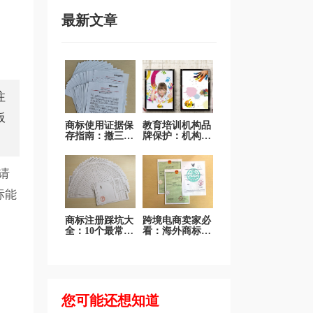
最新文章
注
板
商标使用证据保
教育培训机构品
存指南：撤三答
牌保护：机构名
辩不再发愁
称、课程品牌、
吉祥物商标全面
保护
请
标能
商标注册踩坑大
跨境电商卖家必
全：10个最常见
看：海外商标注
错误一次说清
册和国际品牌布
局
您可能还想知道