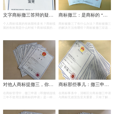
文字商标撤三答辩的疑问
商标撤三：是商标的 “夺
解答
命危机” 还是另有转机？
个人商标续展的有效期有多长？商标续
商标被撤三了有什么办法？商标被撤三
展的有效期是什么时候？商标续展的费
的解决方法有哪些？商标被撤三应该如
用贵吗？商标续展有什么要注意？商标
何应对？下面是小文整理出来的相关内
续展要注意什么内容？商标续展是指什
容，可以参考参考！
么？商标续展的类型有哪些？商标续展
有什么种类？什么情况下需要进行商标
续展？商标续展的目的是什么？
对他人商标提撤三，你真
商标那些事儿：撤三申请
的准备充分了吗？
与无效宣告如何区分
在商标管理中，撤三申请（即撤销连续
在商标事务中，清晰区分商标撤三申请
三年不使用注册商标的申请）是一种重
与商标无效宣告至关重要，只有了解它
要的法律手段，旨在清理闲置商标，维
们的差异，才能在商标的使用、管理以
护商标资源的有效利用。然而，提出撤
及权利维护中做出正确的决策。希望以
三申请并非随意之举，申请人需要了解
上内容能帮助大家更好地理解这两个概
相关要求、目的、法律依据以及可能面
念，从而在商标相关事务中避免不必要