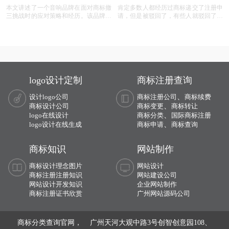
本文讲述了一个音响品牌在面对商标撤
肯定多数人都经历过商标递交了注册申
三挑战时的应对策略和经历。该品牌遭
请，但是被驳回了，有些人就驳回了就
遇了连续的撤三申请，在专业代理机构
驳回了，但有些就觉得这个商标我那么
的协助下，通过补充强有力的使用证
喜欢，对本公司发展又很重要，这样一
据，品牌在复审中取得胜利，维护了商
来就想要做些什么来增加这个商标的通
标权益。文章概述了商标撤三定义、答
过率，这样的话就有商标复审这一流
辩、复审流程，以及如何通过有效的证
程。
据和专业策略来保护商标不被撤销。
logo设计定制
商标注册查询
、
设计logo公司
商标注册公司
商标续费
、
商标设计公司
商标变更
商标转让
、
logo在线设计
商标分类
国际商标注册
、
logo设计在线生成
商标申请
商标查询
商标知识
网站制作
商标设计理念图片
网站设计
商标注册注册知识
网站建设公司
网站设计开发知识
企业网站制作
商标注册证书欣赏
广州网站源码公司
商标分类查询官网， 广州天河大观中路3号创智创意园108、