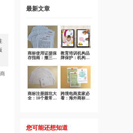
最新文章
注
板
商标使用证据保
教育培训机构品
存指南：撤三答
牌保护：机构名
辩不再发愁
称、课程品牌、
吉祥物商标全面
保护
鲜商
商标注册踩坑大
跨境电商卖家必
全：10个最常见
看：海外商标注
错误一次说清
册和国际品牌布
局
您可能还想知道