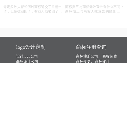
商标撤三：是商标的 “夺
对他人商标提撤三，你真
命危机” 还是另有转机？
的准备充分了吗？
商标被撤三了有什么办法？商标被撤三
在商标管理中，撤三申请（即撤销连续
的解决方法有哪些？商标被撤三应该如
三年不使用注册商标的申请）是一种重
何应对？下面是小文整理出来的相关内
要的法律手段，旨在清理闲置商标，维
容，可以参考参考！
护商标资源的有效利用。然而，提出撤
三申请并非随意之举，申请人需要了解
相关要求、目的、法律依据以及可能面
临的失败原因。本文将为您详细解读撤
商标那些事儿：撤三申请
商标异议全攻略：关键问
三申请的要点，帮助您在提出申请时更
与无效宣告如何区分
题与实用解答
加得心应手。
在商标事务中，清晰区分商标撤三申请
商标异议是商标注册过程中不可或缺的
与商标无效宣告至关重要，只有了解它
一部分，它为商标权利人和相关方提供
们的差异，才能在商标的使用、管理以
了表达异议的机会。本文将为您揭开商
及权利维护中做出正确的决策。希望以
标异议的神秘面纱，从申请流程到费用
上内容能帮助大家更好地理解这两个概
标准，从常见问题到成功率分析，全方
念，从而在商标相关事务中避免不必要
位解读商标异议的关键要点。无论您是
的损失和麻烦。
商标申请人还是潜在的异议人，本文都
商标被撤销，申请人需担
商标被多次撤三，经历答
将为您提供实用的参考和建议，助您在
责吗？一文读懂关键问题
辩、复审后商标仍然坚挺
商标保护的道路上更加得心应手。
本文探讨了商标被提出撤销的相关问
本文讲述了一个音响品牌在面对商标撤
题，包括撤销流程、常见原因、复审与
三挑战时的应对策略和经历。该品牌遭
诉讼途径、对品牌和企业的危害，以及
遇了连续的撤三申请，在专业代理机构
原商标注册证书的法律效力，为商标权
的协助下，通过补充强有力的使用证