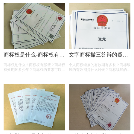
商标权是什么-商标权有哪
文字商标撤三答辩的疑问
些？
解答
商标权是什么？商标权有那些？商标权
个人商标续展的有效期有多长？商标续
有效期限多少年？商标权的要素可以有
展的有效期是什么时候？商标续展的费
哪些？商标权需要多少钱？今天三文商
用贵吗？商标续展有什么要注意？商标
标设计注册小文就给大家汇总一下，希
续展要注意什么内容？商标续展是指什
望对各位商标注册老板有帮助
么？商标续展的类型有哪些？商标续展
有什么种类？什么情况下需要进行商标
续展？商标续展的目的是什么？