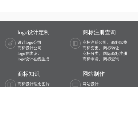
喜欢，对本公司发展又很重要，这样一
下面有小文整理一些与问题相关的资
来就想要做些什么来增加这个商标的通
料，希望能帮到您！
过率，这样的话就有商标复审这一流
程。
logo设计定制
商标注册查询
、
设计logo公司
商标注册公司
商标续费
、
商标设计公司
商标变更
商标转让
、
logo在线设计
商标分类
国际商标注册
、
logo设计在线生成
商标申请
商标查询
商标知识
网站制作
商标设计理念图片
网站设计
商标注册注册知识
网站建设公司
网站设计开发知识
企业网站制作
商标注册证书欣赏
广州网站源码公司
商标分类查询官网， 广州天河大观中路3号创智创意园108、
116（地铁21号线“大观南”站B出口对面）
粤公网安备：44010402001197号，
商标注册备案代理机构， ©广