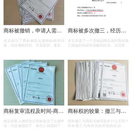
商标被撤销，申请人需担
商标被多次撤三，经历答
责吗？一文读懂关键问题
辩、复审后商标仍然坚挺
本文探讨了商标被提出撤销的相关问
本文讲述了一个音响品牌在面对商标撤
题，包括撤销流程、常见原因、复审与
三挑战时的应对策略和经历。该品牌遭
诉讼途径、对品牌和企业的危害，以及
遇了连续的撤三申请，在专业代理机构
原商标注册证书的法律效力，为商标权
的协助下，通过补充强有力的使用证
利人提供了全面的指导。
据，品牌在复审中取得胜利，维护了商
标权益。文章概述了商标撤三定义、答
辩、复审流程，以及如何通过有效的证
据和专业策略来保护商标不被撤销。
商标复审流程及时间-商标
商标权的较量：撤三与无
复审需要哪些材料？
效宣告，企业如何巧妙应
肯定多数人都经历过商标递交了注册申
商标撤三与商标无效宣告有什么不同？
对？
请，但是被驳回了，有些人就驳回了就
商标撤三与商标无效宣告的区别在哪
驳回了，但有些就觉得这个商标我那么
里？商标撤三与无效宣告有什么区别？