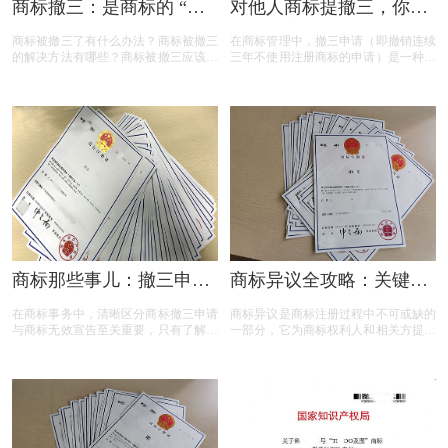
商标撤三：是商标的 “夺
对他人商标提撤三，你真
命危机” 还是另有转机？
的准备充分了吗？
商标被撤三了有什么办法？商标被撤三
在商标管理中，撤三申请（即撤销连续
的解决方法有哪些？商标被撤三应该如
三年不使用注册商标的申请）是一种重
何应对？下面是小文整理出来的相关内
要的法律手段，旨在清理闲置商标，维
容，可以参考参考！
护商标资源的有效利用。然而，提出撤
三申请并非随意之举，申请人需要了解
相关要求、目的、法律依据以及可能面
临的失败原因。本文将为您详细解读撤
三申请的要点，帮助您在提出申请时更
加得心应手。
商标那些事儿：撤三申请
商标异议全攻略：关键问
与无效宣告如何区分
题与实用解答
在商标事务中，清晰区分商标撤三申请
商标异议是商标注册过程中不可或缺的
与商标无效宣告至关重要，只有了解它
一部分，它为商标权利人和相关方提供
们的差异，才能在商标的使用、管理以
了表达异议的机会。本文将为您揭开商
及权利维护中做出正确的决策。希望以
标异议的神秘面纱，从申请流程到费用
上内容能帮助大家更好地理解这两个概
标准，从常见问题到成功率分析，全方
念，从而在商标相关事务中避免不必要
位解读商标异议的关键要点。无论您是
的损失和麻烦。
商标申请人还是潜在的异议人，本文都
将为您提供实用的参考和建议，助您在
商标保护的道路上更加得心应手。