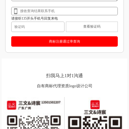
请接听135开头手机号回复来电
查看验证码
扫我马上1对1沟通
自有商标代理资质logo设计公司