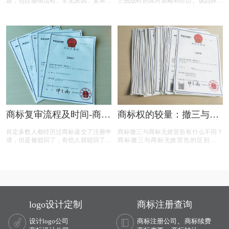
题，包括撤销流程、常见原因、复审与
三挑战时的应对策略和经历。该品牌遭
诉讼途径、对品牌和企业的危害，以及
遇了连续的撤三申请，在专业代理机构
原商标注册证书的法律效力，为商标权
的协助下，通过补充强有力的使用证
利人提供了全面的指导。
据，品牌在复审中取得胜利，维护了商
标权益。文章概述了商标撤三定义、答
辩、复审流程，以及如何通过有效的证
据和专业策略来保护商标不被撤销。
商标复审流程及时间-商标
商标权的较量：撤三与无
复审需要哪些材料？
效宣告，企业如何巧妙应
肯定多数人都经历过商标递交了注册申
商标撤三与商标无效宣告有什么不同？
对？
请，但是被驳回了，有些人就驳回了就
商标撤三与商标无效宣告的区别在哪
驳回了，但有些就觉得这个商标我那么
里？商标撤三与无效宣告有什么区别？
喜欢，对本公司发展又很重要，这样一
下面有小文整理一些与问题相关的资
来就想要做些什么来增加这个商标的通
料，希望能帮到您！
过率，这样的话就有商标复审这一流
程。
logo设计定制
商标注册查询
、
设计logo公司
商标注册公司
商标续费