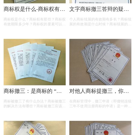
商标权是什么-商标权有哪
文字商标撤三答辩的疑问
些？
解答
商标权是什么？商标权有那些？商标权
个人商标续展的有效期有多长？商标续
有效期限多少年？商标权的要素可以有
展的有效期是什么时候？商标续展的费
哪些？商标权需要多少钱？今天三文商
用贵吗？商标续展有什么要注意？商标
标设计注册小文就给大家汇总一下，希
续展要注意什么内容？商标续展是指什
望对各位商标注册老板有帮助
么？商标续展的类型有哪些？商标续展
有什么种类？什么情况下需要进行商标
续展？商标续展的目的是什么？
商标撤三：是商标的 “夺
对他人商标提撤三，你真
命危机” 还是另有转机？
的准备充分了吗？
商标被撤三了有什么办法？商标被撤三
在商标管理中，撤三申请（即撤销连续
的解决方法有哪些？商标被撤三应该如
三年不使用注册商标的申请）是一种重
何应对？下面是小文整理出来的相关内
要的法律手段，旨在清理闲置商标，维
容，可以参考参考！
护商标资源的有效利用。然而，提出撤
三申请并非随意之举，申请人需要了解
相关要求、目的、法律依据以及可能面
临的失败原因。本文将为您详细解读撤