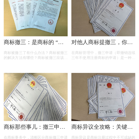
商标撤三：是商标的 “夺
对他人商标提撤三，你真
命危机” 还是另有转机？
的准备充分了吗？
商标被撤三了有什么办法？商标被撤三
在商标管理中，撤三申请（即撤销连续
的解决方法有哪些？商标被撤三应该如
三年不使用注册商标的申请）是一种重
何应对？下面是小文整理出来的相关内
要的法律手段，旨在清理闲置商标，维
容，可以参考参考！
护商标资源的有效利用。然而，提出撤
三申请并非随意之举，申请人需要了解
相关要求、目的、法律依据以及可能面
临的失败原因。本文将为您详细解读撤
三申请的要点，帮助您在提出申请时更
加得心应手。
商标那些事儿：撤三申请
商标异议全攻略：关键问
与无效宣告如何区分
题与实用解答
在商标事务中，清晰区分商标撤三申请
商标异议是商标注册过程中不可或缺的