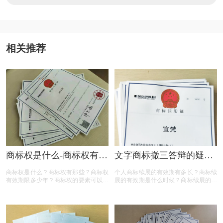
相关推荐
商标权是什么-商标权有哪
文字商标撤三答辩的疑问
些？
解答
商标权是什么？商标权有那些？商标权
个人商标续展的有效期有多长？商标续
有效期限多少年？商标权的要素可以有
展的有效期是什么时候？商标续展的费
哪些？商标权需要多少钱？今天三文商
用贵吗？商标续展有什么要注意？商标
标设计注册小文就给大家汇总一下，希
续展要注意什么内容？商标续展是指什
望对各位商标注册老板有帮助
么？商标续展的类型有哪些？商标续展
有什么种类？什么情况下需要进行商标
续展？商标续展的目的是什么？