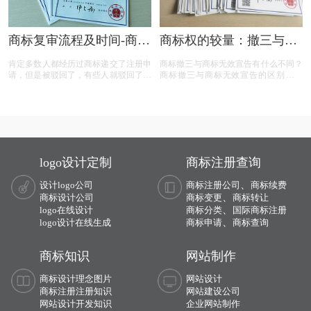
商标复审流程及时间-商标
商标权的较量：撤三与无
复审需要哪些材料？
效宣告，企业如何巧妙应
肯定多数人都经历过商标递交了注册申
商标撤三与商标无效宣告有什么不同？
对？
请，但是被驳回了，有些人就驳回了就
商标撤三与商标无效宣告的区别在哪
驳回了，但有些就觉得这个商标我那么
里？商标撤三与无效宣告有什么区别？
喜欢，对本公司发展又很重要，这样一
下面有小文整理一些与问题相关的资
来就想要做些什么来增加这个商标的通
料，希望能帮到您！
过率，这样的话就有商标复审这一流
程。
logo设计定制
商标注册查询
、
设计logo公司
商标注册公司
商标续费
、
商标设计公司
商标变更
商标转让
、
logo在线设计
商标分类
国际商标注册
、
logo设计在线生成
商标申请
商标查询
商标知识
网站制作
商标设计理念图片
网站设计
商标注册注册知识
网站建设公司
网站设计开发知识
企业网站制作