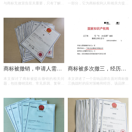
与商标无效宣告至关重要，只有了解它
一部分，它为商标权利人和相关方提供
们的差异，才能在商标的使用、管理以
了表达异议的机会。本文将为您揭开商
及权利维护中做出正确的决策。希望以
标异议的神秘面纱，从申请流程到费用
上内容能帮助大家更好地理解这两个概
标准，从常见问题到成功率分析，全方
念，从而在商标相关事务中避免不必要
位解读商标异议的关键要点。无论您是
的损失和麻烦。
商标申请人还是潜在的异议人，本文都
将为您提供实用的参考和建议，助您在
商标保护的道路上更加得心应手。
商标被撤销，申请人需担
商标被多次撤三，经历答
责吗？一文读懂关键问题
辩、复审后商标仍然坚挺
本文探讨了商标被提出撤销的相关问
本文讲述了一个音响品牌在面对商标撤
题，包括撤销流程、常见原因、复审与
三挑战时的应对策略和经历。该品牌遭
诉讼途径、对品牌和企业的危害，以及
遇了连续的撤三申请，在专业代理机构
原商标注册证书的法律效力，为商标权
的协助下，通过补充强有力的使用证
利人提供了全面的指导。
据，品牌在复审中取得胜利，维护了商
标权益。文章概述了商标撤三定义、答
辩、复审流程，以及如何通过有效的证
据和专业策略来保护商标不被撤销。