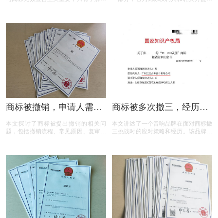
们的差异，才能在商标的使用、管理以
了表达异议的机会。本文将为您揭开商
及权利维护中做出正确的决策。希望以
标异议的神秘面纱，从申请流程到费用
上内容能帮助大家更好地理解这两个概
标准，从常见问题到成功率分析，全方
念，从而在商标相关事务中避免不必要
位解读商标异议的关键要点。无论您是
的损失和麻烦。
商标申请人还是潜在的异议人，本文都
将为您提供实用的参考和建议，助您在
商标保护的道路上更加得心应手。
商标被撤销，申请人需担
商标被多次撤三，经历答
责吗？一文读懂关键问题
辩、复审后商标仍然坚挺
本文探讨了商标被提出撤销的相关问
本文讲述了一个音响品牌在面对商标撤
题，包括撤销流程、常见原因、复审与
三挑战时的应对策略和经历。该品牌遭
诉讼途径、对品牌和企业的危害，以及
遇了连续的撤三申请，在专业代理机构
原商标注册证书的法律效力，为商标权
的协助下，通过补充强有力的使用证
利人提供了全面的指导。
据，品牌在复审中取得胜利，维护了商
标权益。文章概述了商标撤三定义、答
辩、复审流程，以及如何通过有效的证
据和专业策略来保护商标不被撤销。