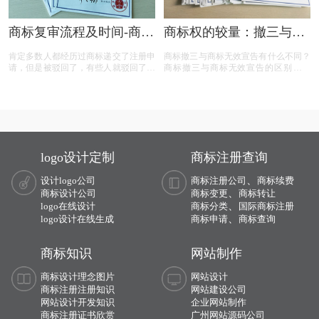
商标复审流程及时间-商标
商标权的较量：撤三与无
复审需要哪些材料？
效宣告，企业如何巧妙应
肯定多数人都经历过商标递交了注册申
商标撤三与商标无效宣告有什么不同？
对？
请，但是被驳回了，有些人就驳回了就
商标撤三与商标无效宣告的区别在哪
驳回了，但有些就觉得这个商标我那么
里？商标撤三与无效宣告有什么区别？
喜欢，对本公司发展又很重要，这样一
下面有小文整理一些与问题相关的资
来就想要做些什么来增加这个商标的通
料，希望能帮到您！
过率，这样的话就有商标复审这一流
程。
logo设计定制
商标注册查询
、
设计logo公司
商标注册公司
商标续费
、
商标设计公司
商标变更
商标转让
、
logo在线设计
商标分类
国际商标注册
、
logo设计在线生成
商标申请
商标查询
商标知识
网站制作
商标设计理念图片
网站设计
商标注册注册知识
网站建设公司
网站设计开发知识
企业网站制作
商标注册证书欣赏
广州网站源码公司