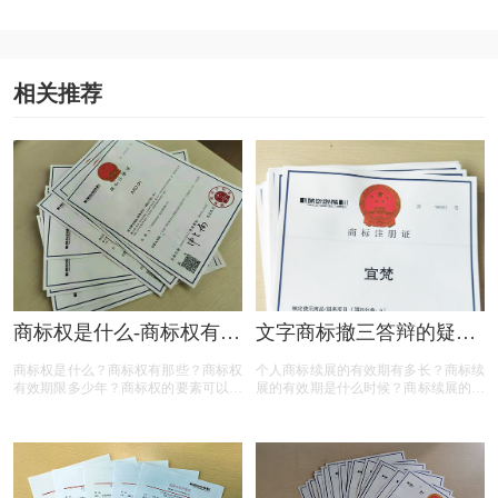
么？
相关推荐
商标权是什么-商标权有哪
文字商标撤三答辩的疑问
些？
解答
商标权是什么？商标权有那些？商标权
个人商标续展的有效期有多长？商标续
有效期限多少年？商标权的要素可以有
展的有效期是什么时候？商标续展的费
哪些？商标权需要多少钱？今天三文商
用贵吗？商标续展有什么要注意？商标
标设计注册小文就给大家汇总一下，希
续展要注意什么内容？商标续展是指什
望对各位商标注册老板有帮助
么？商标续展的类型有哪些？商标续展
有什么种类？什么情况下需要进行商标
续展？商标续展的目的是什么？