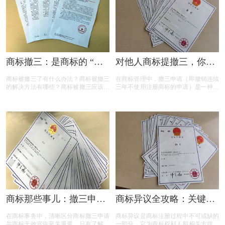
商标撤三：是商标的 “夺
对他人商标提撤三，你真
命危机” 还是另有转机？
的准备充分了吗？
商标被撤三了有什么办法？商标被撤三
在商标管理中，撤三申请（即撤销连续
的解决方法有哪些？商标被撤三应该如
三年不使用注册商标的申请）是一种重
何应对？下面是小文整理出来的相关内
要的法律手段，旨在清理闲置商标，维
容，可以参考参考！
护商标资源的有效利用。然而，提出撤
三申请并非随意之举，申请人需要了解
相关要求、目的、法律依据以及可能面
临的失败原因。本文将为您详细解读撤
三申请的要点，帮助您在提出申请时更
加得心应手。
商标那些事儿：撤三申请
商标异议全攻略：关键问
与无效宣告如何区分
题与实用解答
在商标事务中，清晰区分商标撤三申请
商标异议是商标注册过程中不可或缺的
与商标无效宣告至关重要，只有了解它
一部分，它为商标权利人和相关方提供