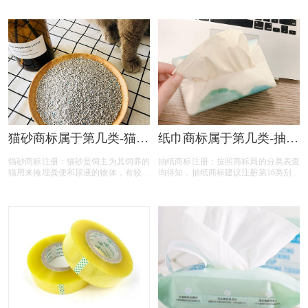
的分类表查询得知，钥匙扣商标建议注
健。主要的原因就是比较方便，可以随
册第06类别商标，我们产品应该选择一
时随地的艾灸，也没有那么高的技术要
些什么具体商品呢！广州钥匙扣商标注
求，只需要贴在相应的穴位上即可。按
册、金属钥匙扣商标注册、 注册钥匙
照国家知识产权局商标局的商标分类查
扣商标、塑料钥匙扣商标注册、汽车钥
询得知，艾灸贴商标建议注册第05、
匙扣商标注册、防丢失钥匙扣商标注
10、44类别商标！
册、卡通钥匙扣商标注册、钥匙扣商标
注册、钥匙扣商标注册代办、钥匙扣商
标注册代理要多久？钥匙扣商标注册价
格怎么样？ 钥匙扣注册流程以及材料
要哪些呢？钥匙扣商标注册代理时审核
通过率高不高？今天商标设计注册的小
猫砂商标属于第几类-猫砂
纸巾商标属于第几类-抽纸
文将钥匙扣的具体商品整理出来：
商标注册属于哪一类？
商标注册属于哪一类？
猫砂商标注册：猫砂是饲主为其饲养的
抽纸商标注册：按照商标局的分类表查
「商标分类」
「商标分类」
猫用来掩埋粪便和尿液的物体，有较好
询得知，抽纸商标建议注册第16类别商
的吸水性。随着养猫人的增多，市场上
标，我们产品应该选择一些什么具体商
对猫砂需求就越多，用户的品牌意识的
品呢！广州抽纸商标注册、原木抽纸商
提升，对猫砂商标注册也多起来了。按
标注册、 注册抽纸商标、棉韧抽纸商
照国家知识产权局商标局的商标分类查
标注册、可湿水抽纸商标注册、婴儿抽
询得知，猫砂商标注册商标建议注册第
纸商标注册、厨房抽纸商标注册、抽纸
31类别商标！
商标注册、抽纸商标注册代办、抽纸商
标注册代理要多久？抽纸商标注册价格
怎么样？ 抽纸商标注册流程以及材料
要哪些呢？抽纸商标注册代理时审核通
过率高不高？今天商标设计注册的小文
将抽纸的具体商品整理出来：