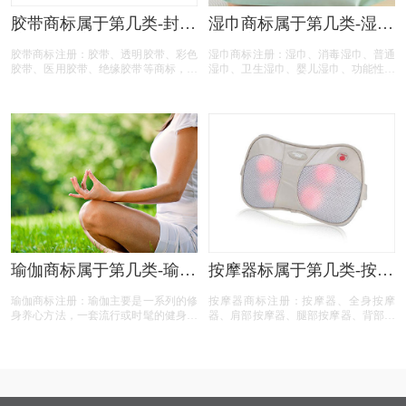
胶带商标属于第几类-封箱
湿巾商标属于第几类-湿巾
胶带商标注册属于哪一
商标注册属于哪一类？
胶带商标注册：胶带、透明胶带、彩色
湿巾商标注册：湿巾、消毒湿巾、普通
类？「商标分类」
「商标分类」
胶带、医用胶带、绝缘胶带等商标，按
湿巾、卫生湿巾、婴儿湿巾、功能性湿
照商标局的分类表查询得知，胶带商标
巾商标，按照商标局的分类表查询得
建议注册第16类别商标，我们产品应该
知，湿巾商标注册建议注册第03类别商
选择一些什么具体商品呢！ 今天商标
标，我们产品应该选择一些什么具体商
胶带注册的小文将标签的具体商品整理
品呢！广州湿巾商标注册、消毒湿巾商
出来！
标注册、 注册湿巾商标、普通湿巾商
标注册、卫生湿巾商标注册、婴儿湿巾
商标注册、功能性湿巾商标注册、湿巾
商标注册、湿巾商标注册代办、湿巾商
标注册代理要多久？湿巾商标注册价格
怎么样？ 湿巾商标注册流程以及材料
要哪些呢？湿巾商标注册代理时审核通
过率高不高？今天商标设计注册的小文
将湿巾的具体商品整理出来：
瑜伽商标属于第几类-瑜伽
按摩器标属于第几类-按摩
商标注册属于哪一类？
仪商标注册属于哪一类？
瑜伽商标注册：瑜伽主要是一系列的修
按摩器商标注册：按摩器、全身按摩
「商标分类」
「商标分类」
身养心方法，一套流行或时髦的健身运
器、肩部按摩器、腿部按摩器、背部按
动。瑜伽姿势运用古老而易于掌握的技
摩器、脚部按摩器商标，按照商标局的
巧，以达至身心的合一。按照国家知识
分类表查询得知，按摩器商标建议注册
产权局商标局的商标分类查询得知，瑜
第10类别商标，我们产品应该选择一些
伽商标商标建议注册第41、28、27、25
什么具体商品呢！广州按摩器商标注
类别商标。
册、全身按摩器商标注册、 注册按摩
器商标、肩部按摩器商标注册、腿部按