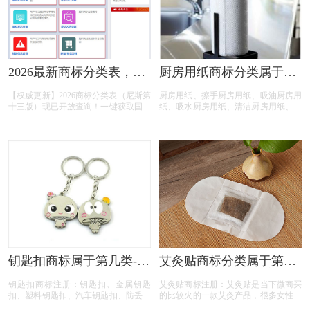
2026最新商标分类表，国
厨房用纸商标分类属于第
家商标局尼斯分类第十三
几类-厨房清洁巾商标注册
【权威更新】2026商标分类表（尼斯第
厨房用纸、擦手厨房用纸、吸油厨房用
版45类别明细
属于哪一类？
十三版）现已开放查询！一键获取国家
纸、吸水厨房用纸、清洁厨房用纸、加
知识产权局发布的45个类别全明细，支
厚款厨房用纸商标，按照商标局的分类
持在线检索与下载，商标注册选类更高
表查询得知，厨房用纸商标建议注册第
效。
16类别商标，我们产品应该选择一些什
么具体商品呢！广州厨房用纸商标注
册、擦手厨房用纸商标注册、 注册厨
房用纸商标、吸油厨房用纸商标注册、
吸水厨房用纸商标注册、清洁厨房用纸
商标注册、加厚款厨房用纸商标注册、
厨房用纸商标注册、厨房用纸商标注册
代办、厨房用纸商标注册代理要多久？
厨房用纸商标注册价格怎么样？ 厨房
用纸商标注册流程以及材料要哪些呢？
厨房用纸商标注册代理时审核通过率高
钥匙扣商标属于第几类-钥
艾灸贴商标分类属于第几
不高？今天商标设计注册的小文将厨房
匙扣商标注册属于哪一
类-艾草热灸贴商标注册属
用纸的具体商品整理出来：
钥匙扣商标注册：钥匙扣、金属钥匙
艾灸贴商标注册：艾灸贴是当下微商买
类？「商标分类」
于哪一类？
扣、塑料钥匙扣、汽车钥匙扣、防丢失
的比较火的一款艾灸产品，很多女性都
钥匙扣、卡通钥匙扣商标，按照商标局
在积极使用艾炙来美容养颜和瘦身保