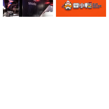
Snodo餐厅VI设计欣赏
蓉小鸭餐饮品牌VI设计
Snodo的品牌标识：早餐、咖啡厅、社
三文品牌为大家分享蓉小鸭餐饮品牌
交桌、餐厅和休息室。Snodo是OGR内
logo设计、蓉小鸭餐饮字体设计、蓉小
部的美食区——都灵的Officine Grandi
鸭餐饮海报设计、蓉小鸭餐饮餐牌设
Riparazioni。品牌标识与OGR之前设计
计、蓉小鸭餐饮店铺设计、蓉小鸭餐饮
的指导方针相协调。
外卖袋设计、蓉小鸭餐饮外卖盒设计；
logo设计定制
商标注册查询
、
设计logo公司
商标注册公司
商标续费
、
商标设计公司
商标变更
商标转让
、
logo在线设计
商标分类
国际商标注册
、
logo设计在线生成
商标申请
商标查询
商标知识
网站制作