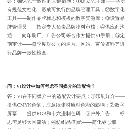
答：确保VI一致性的关键措施：①建立VI手册——将所
有规范文档化，形成可执行的品牌管理工具；②数字化
工具——制作品牌标志和模板的数字资源库；③设置品
牌管理员——指定专人负责品牌物料审核；④供应商沟
通——向印刷厂、广告公司等合作方提供VI手册；⑤定
期审计——每季度对公司的名片、网站、宣传资料等进
行品牌一致性检查。
4.
问：VI设计中如何考虑不同媒介的适配性？
答：VI在不同媒介中的适配设计要点：①印刷媒介——
提供CMYK色值，注意纸张材质对色彩的影响；②数字
屏幕——提供RGB和十六进制色码；③户外广告——标
志需足够大且简洁；④纺织品/刺绣——简化标志细