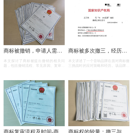
念，从而在商标相关事务中避免不必要
位解读商标异议的关键要点。无论您是
的损失和麻烦。
商标申请人还是潜在的异议人，本文都
将为您提供实用的参考和建议，助您在
商标保护的道路上更加得心应手。
商标被撤销，申请人需担
商标被多次撤三，经历答
责吗？一文读懂关键问题
辩、复审后商标仍然坚挺
本文探讨了商标被提出撤销的相关问
本文讲述了一个音响品牌在面对商标撤
题，包括撤销流程、常见原因、复审与
三挑战时的应对策略和经历。该品牌遭
诉讼途径、对品牌和企业的危害，以及
遇了连续的撤三申请，在专业代理机构
原商标注册证书的法律效力，为商标权
的协助下，通过补充强有力的使用证
利人提供了全面的指导。
据，品牌在复审中取得胜利，维护了商
标权益。文章概述了商标撤三定义、答
辩、复审流程，以及如何通过有效的证
据和专业策略来保护商标不被撤销。
商标复审流程及时间-商标
商标权的较量：撤三与无