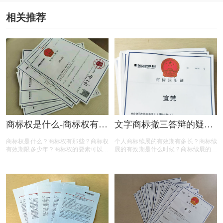
相关推荐
商标权是什么-商标权有哪
文字商标撤三答辩的疑问
些？
解答
商标权是什么？商标权有那些？商标权
个人商标续展的有效期有多长？商标续
有效期限多少年？商标权的要素可以有
展的有效期是什么时候？商标续展的费
哪些？商标权需要多少钱？今天三文商
用贵吗？商标续展有什么要注意？商标
标设计注册小文就给大家汇总一下，希
续展要注意什么内容？商标续展是指什
望对各位商标注册老板有帮助
么？商标续展的类型有哪些？商标续展
有什么种类？什么情况下需要进行商标
续展？商标续展的目的是什么？