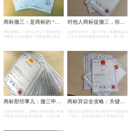
商标撤三：是商标的 “夺
对他人商标提撤三，你真
命危机” 还是另有转机？
的准备充分了吗？
商标被撤三了有什么办法？商标被撤三
在商标管理中，撤三申请（即撤销连续
的解决方法有哪些？商标被撤三应该如
三年不使用注册商标的申请）是一种重
何应对？下面是小文整理出来的相关内
要的法律手段，旨在清理闲置商标，维
容，可以参考参考！
护商标资源的有效利用。然而，提出撤
三申请并非随意之举，申请人需要了解
相关要求、目的、法律依据以及可能面
临的失败原因。本文将为您详细解读撤
三申请的要点，帮助您在提出申请时更
加得心应手。
商标那些事儿：撤三申请
商标异议全攻略：关键问
与无效宣告如何区分
题与实用解答
在商标事务中，清晰区分商标撤三申请
商标异议是商标注册过程中不可或缺的
与商标无效宣告至关重要，只有了解它
一部分，它为商标权利人和相关方提供
们的差异，才能在商标的使用、管理以
了表达异议的机会。本文将为您揭开商
及权利维护中做出正确的决策。希望以
标异议的神秘面纱，从申请流程到费用
上内容能帮助大家更好地理解这两个概
标准，从常见问题到成功率分析，全方