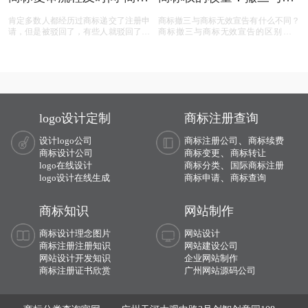
复审需要哪些材料？
效宣告，企业如何巧妙应
肯定多数人都经历过商标递交了注册申
商标撤三与商标无效宣告有什么不同？
对？
请，但是被驳回了，有些人就驳回了就
商标撤三与商标无效宣告的区别在哪
驳回了，但有些就觉得这个商标我那么
里？商标撤三与无效宣告有什么区别？
喜欢，对本公司发展又很重要，这样一
下面有小文整理一些与问题相关的资
来就想要做些什么来增加这个商标的通
料，希望能帮到您！
过率，这样的话就有商标复审这一流
程。
logo设计定制
商标注册查询
、
设计logo公司
商标注册公司
商标续费
、
商标设计公司
商标变更
商标转让
、
logo在线设计
商标分类
国际商标注册
、
logo设计在线生成
商标申请
商标查询
商标知识
网站制作
商标设计理念图片
网站设计
商标注册注册知识
网站建设公司
网站设计开发知识
企业网站制作
商标注册证书欣赏
广州网站源码公司