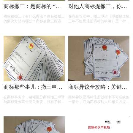
商标撤三：是商标的 “夺
对他人商标提撤三，你真
命危机” 还是另有转机？
的准备充分了吗？
商标被撤三了有什么办法？商标被撤三
在商标管理中，撤三申请（即撤销连续
的解决方法有哪些？商标被撤三应该如
三年不使用注册商标的申请）是一种重
何应对？下面是小文整理出来的相关内
要的法律手段，旨在清理闲置商标，维
容，可以参考参考！
护商标资源的有效利用。然而，提出撤
三申请并非随意之举，申请人需要了解
相关要求、目的、法律依据以及可能面
临的失败原因。本文将为您详细解读撤
三申请的要点，帮助您在提出申请时更
加得心应手。
商标那些事儿：撤三申请
商标异议全攻略：关键问
与无效宣告如何区分
题与实用解答
在商标事务中，清晰区分商标撤三申请
商标异议是商标注册过程中不可或缺的
与商标无效宣告至关重要，只有了解它
一部分，它为商标权利人和相关方提供
们的差异，才能在商标的使用、管理以
了表达异议的机会。本文将为您揭开商
及权利维护中做出正确的决策。希望以
标异议的神秘面纱，从申请流程到费用
上内容能帮助大家更好地理解这两个概
标准，从常见问题到成功率分析，全方
念，从而在商标相关事务中避免不必要
位解读商标异议的关键要点。无论您是
的损失和麻烦。
商标申请人还是潜在的异议人，本文都
将为您提供实用的参考和建议，助您在