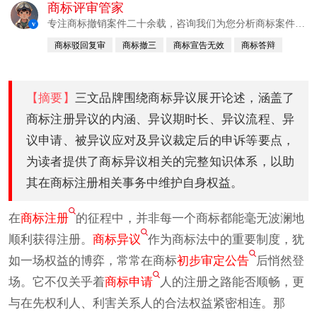
商标评审管家
专注商标撤销案件二十余载，咨询我们为您分析商标案件成
v
功率及建议
商标驳回复审
商标撤三
商标宣告无效
商标答辩
商标异议
商标抢注
【摘要】
三文品牌围绕商标异议展开论述，涵盖了
商标注册异议的内涵、异议期时长、异议流程、异
议申请、被异议应对及异议裁定后的申诉等要点，
为读者提供了商标异议相关的完整知识体系，以助
其在商标注册相关事务中维护自身权益。
在
商标注册
的征程中，并非每一个商标都能毫无波澜地
顺利获得注册。
商标异议
作为商标法中的重要制度，犹
如一场权益的博弈，常常在商标
初步审定公告
后悄然登
场。它不仅关乎着
商标申请
人的注册之路能否顺畅，更
与在先权利人、利害关系人的合法权益紧密相连。那