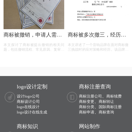
商标保护的道路上更加得心应手。
商标被撤销，申请人需担
商标被多次撤三，经历答
责吗？一文读懂关键问题
辩、复审后商标仍然坚挺
本文探讨了商标被提出撤销的相关问
本文讲述了一个音响品牌在面对商标撤
题，包括撤销流程、常见原因、复审与
三挑战时的应对策略和经历。该品牌遭
诉讼途径、对品牌和企业的危害，以及
遇了连续的撤三申请，在专业代理机构
原商标注册证书的法律效力，为商标权
的协助下，通过补充强有力的使用证
利人提供了全面的指导。
据，品牌在复审中取得胜利，维护了商
标权益。文章概述了商标撤三定义、答
辩、复审流程，以及如何通过有效的证
据和专业策略来保护商标不被撤销。
logo设计定制
商标注册查询
、
设计logo公司
商标注册公司
商标续费
、
商标设计公司
商标变更
商标转让
、
logo在线设计
商标分类
国际商标注册
、
logo设计在线生成
商标申请
商标查询
商标知识
网站制作