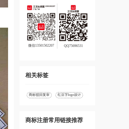
微信13501502207
QQ75696531
相关标签
商标驳回复审
红豆字logo设计
商标注册常用链接推荐