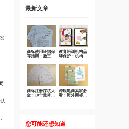
最新文章
发
商标使用证据保
教育培训机构品
存指南：撤三答
牌保护：机构名
辩不再发愁
称、课程品牌、
吉祥物商标全面
保护
同
商标注册踩坑大
跨境电商卖家必
全：10个最常见
看：海外商标注
错误一次说清
册和国际品牌布
被认
局
，
您可能还想知道