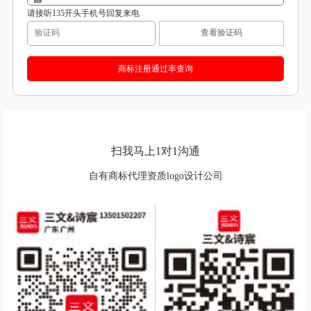
请接听135开头手机号回复来电
查看验证码
扫我马上1对1沟通
自有商标代理资质logo设计公司