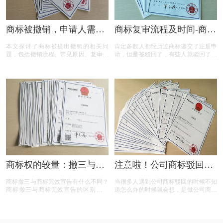
商标被撤销，申请人需担
商标复审流程及时间-商标
责吗？一文读懂关键问题
复审需要哪些材料？
本文探讨了商标被提出撤销的相关问
肯定多数人都经历过商标递交了注册申
题，包括撤销流程、常见原因、复审与
请，但是被驳回了，有些人就驳回了就
诉讼途径、对品牌和企业的危害，以及
驳回了，但有些就觉得这个商标我那么
原商标注册证书的法律效力，为商标权
喜欢，对本公司发展又很重要，这样一
利人提供了全面的指导。
来就想要做些什么来增加这个商标的通
过率，这样的话就有商标复审这一流
程。
商标权的较量：撤三与无
注意啦！公司商标驳回复
效宣告，企业如何巧妙应
审所需时间你知道吗？
商标撤三与商标无效宣告有什么不同？
当很多人遇到公司商标驳回的时候不知
对？
商标撤三与商标无效宣告的区别在哪
道怎么办的时候就会想，是做公司商标
里？商标撤三与无效宣告有什么区别？
驳回复审还是重新申请注册商标？公司
下面有小文整理一些与问题相关的资
商标复审是什么？为什么要做公司商标
料，希望能帮到您！
复审？公司商标复审的情况有哪些？