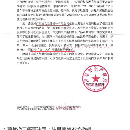
↑ 商标撤三答辩决定：注册商标不予撤销