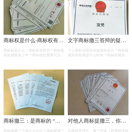
商标权是什么-商标权有哪
文字商标撤三答辩的疑问
些？
解答
商标权是什么？商标权有那些？商标权
个人商标续展的有效期有多长？商标续
有效期限多少年？商标权的要素可以有
展的有效期是什么时候？商标续展的费
哪些？商标权需要多少钱？今天三文商
用贵吗？商标续展有什么要注意？商标
标设计注册小文就给大家汇总一下，希
续展要注意什么内容？商标续展是指什
望对各位商标注册老板有帮助
么？商标续展的类型有哪些？商标续展
有什么种类？什么情况下需要进行商标
续展？商标续展的目的是什么？
商标撤三：是商标的 “夺
对他人商标提撤三，你真
命危机” 还是另有转机？
的准备充分了吗？
商标被撤三了有什么办法？商标被撤三
在商标管理中，撤三申请（即撤销连续