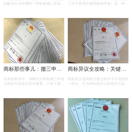
的解决方法有哪些？商标被撤三应该如
三年不使用注册商标的申请）是一种重
何应对？下面是小文整理出来的相关内
要的法律手段，旨在清理闲置商标，维
容，可以参考参考！
护商标资源的有效利用。然而，提出撤
三申请并非随意之举，申请人需要了解
相关要求、目的、法律依据以及可能面
临的失败原因。本文将为您详细解读撤
三申请的要点，帮助您在提出申请时更
加得心应手。
商标那些事儿：撤三申请
商标异议全攻略：关键问
与无效宣告如何区分
题与实用解答
在商标事务中，清晰区分商标撤三申请
商标异议是商标注册过程中不可或缺的
与商标无效宣告至关重要，只有了解它
一部分，它为商标权利人和相关方提供
们的差异，才能在商标的使用、管理以
了表达异议的机会。本文将为您揭开商
及权利维护中做出正确的决策。希望以
标异议的神秘面纱，从申请流程到费用
上内容能帮助大家更好地理解这两个概
标准，从常见问题到成功率分析，全方
念，从而在商标相关事务中避免不必要
位解读商标异议的关键要点。无论您是
的损失和麻烦。
商标申请人还是潜在的异议人，本文都
将为您提供实用的参考和建议，助您在
商标保护的道路上更加得心应手。