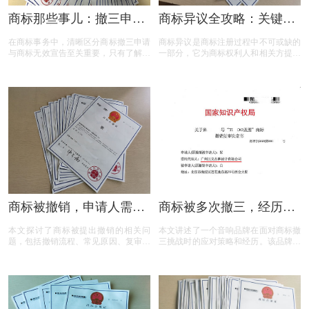
商标那些事儿：撤三申请
商标异议全攻略：关键问
与无效宣告如何区分
题与实用解答
在商标事务中，清晰区分商标撤三申请
商标异议是商标注册过程中不可或缺的
与商标无效宣告至关重要，只有了解它
一部分，它为商标权利人和相关方提供
们的差异，才能在商标的使用、管理以
了表达异议的机会。本文将为您揭开商
及权利维护中做出正确的决策。希望以
标异议的神秘面纱，从申请流程到费用
上内容能帮助大家更好地理解这两个概
标准，从常见问题到成功率分析，全方
念，从而在商标相关事务中避免不必要
位解读商标异议的关键要点。无论您是
的损失和麻烦。
商标申请人还是潜在的异议人，本文都
将为您提供实用的参考和建议，助您在
商标保护的道路上更加得心应手。
商标被撤销，申请人需担
商标被多次撤三，经历答
责吗？一文读懂关键问题
辩、复审后商标仍然坚挺
本文探讨了商标被提出撤销的相关问
本文讲述了一个音响品牌在面对商标撤
题，包括撤销流程、常见原因、复审与
三挑战时的应对策略和经历。该品牌遭
诉讼途径、对品牌和企业的危害，以及
遇了连续的撤三申请，在专业代理机构
原商标注册证书的法律效力，为商标权
的协助下，通过补充强有力的使用证
利人提供了全面的指导。
据，品牌在复审中取得胜利，维护了商
标权益。文章概述了商标撤三定义、答
辩、复审流程，以及如何通过有效的证
据和专业策略来保护商标不被撤销。