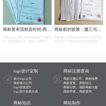
商标复审流程及时间-商标
商标权的较量：撤三与无
复审需要哪些材料？
效宣告，企业如何巧妙应
肯定多数人都经历过商标递交了注册申
商标撤三与商标无效宣告有什么不同？
对？
请，但是被驳回了，有些人就驳回了就
商标撤三与商标无效宣告的区别在哪
驳回了，但有些就觉得这个商标我那么
里？商标撤三与无效宣告有什么区别？
喜欢，对本公司发展又很重要，这样一
下面有小文整理一些与问题相关的资
来就想要做些什么来增加这个商标的通
料，希望能帮到您！
过率，这样的话就有商标复审这一流
程。
logo设计定制
商标注册查询
、
设计logo公司
商标注册公司
商标续费
、
商标设计公司
商标变更
商标转让
、
logo在线设计
商标分类
国际商标注册
、
logo设计在线生成
商标申请
商标查询
商标知识
网站制作