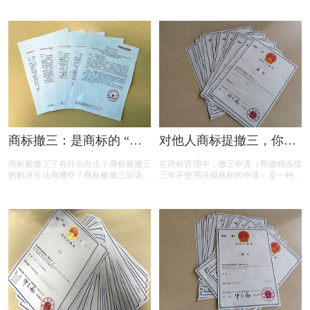
标设计注册小文就给大家汇总一下，希
续展要注意什么内容？商标续展是指什
望对各位商标注册老板有帮助
么？商标续展的类型有哪些？商标续展
有什么种类？什么情况下需要进行商标
续展？商标续展的目的是什么？
商标撤三：是商标的 “夺
对他人商标提撤三，你真
命危机” 还是另有转机？
的准备充分了吗？
商标被撤三了有什么办法？商标被撤三
在商标管理中，撤三申请（即撤销连续
的解决方法有哪些？商标被撤三应该如
三年不使用注册商标的申请）是一种重
何应对？下面是小文整理出来的相关内
要的法律手段，旨在清理闲置商标，维
容，可以参考参考！
护商标资源的有效利用。然而，提出撤
三申请并非随意之举，申请人需要了解
相关要求、目的、法律依据以及可能面
临的失败原因。本文将为您详细解读撤
三申请的要点，帮助您在提出申请时更
加得心应手。