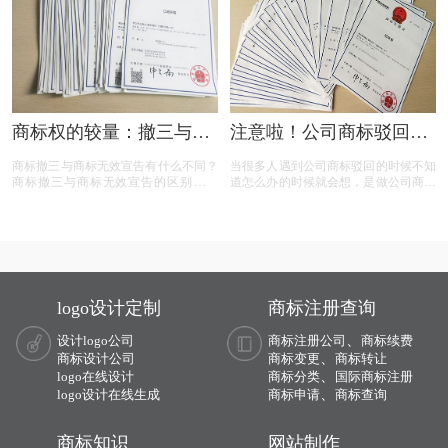
据和专业策略来保护商标不被撤销。
商标权的较量：撤三与无
注意啦！公司商标驳回复
效宣告，企业如何巧妙应
审所需时间你知道吗？
商标撤三与商标无效宣告有什么不同？
当很多人遇到公司商标驳回的时候不知
对？
商标撤三与商标无效宣告的区别在哪
道怎么办的时候就会想，是做公司商标
里？商标撤三与无效宣告有什么区别？
驳回复审还是重新申请注册商标？公司
下面有小文整理一些与问题相关的资
商标复审是什么？为什么要做公司商标
料，希望能帮到您！
复审？公司商标复审的情况有哪些？
logo设计定制
商标注册查询
、
设计logo公司
商标注册公司
商标续费
、
商标设计公司
商标变更
商标转让
、
logo在线设计
商标分类
国际商标注册
、
logo设计在线生成
商标申请
商标查询
商标知识
网站制作