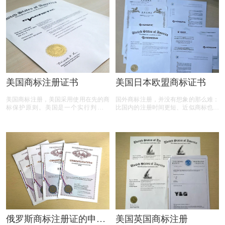
下，要8～10个月。澳门商标公告期
任,往后相同申请人如委由本所办理其
为：90天。
他商标案件皆不必再检附委托
美国商标注册证书
美国日本欧盟商标证书
美国商标注册，美国采用使用在先的商
国外商标注册，并没有想象的那么难：
标保护原则。美国是一个实行判例法
比国内的注册时间更短、近似商标也没
(即不成文法)的国家， 因此法院判例在
有那么多，商标注册成功机率接近
美国处理商标纠纷 及商标法的发展中
99%。欢迎咨询了解国内外商标注册，
起到了较为重要的作用。
手机135 0150 2207（与微信同号）。
俄罗斯商标注册证的申请
美国英国商标注册