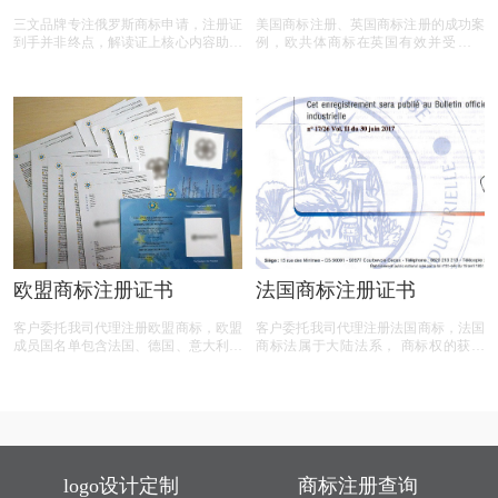
流程及证载信息与续展细
三文品牌专注俄罗斯商标申请，注册证
美国商标注册、英国商标注册的成功案
则
到手并非终点，解读证上核心内容助您
例，欧共体商标在英国有效并受到保
把握权益细节，10年有效期与续展门道
护。 商标国际注册通过马德里议定书
关乎商标长久存续，专属使用权筑牢商
也可以延伸到英国并受到保护， 英国
业壁垒，而法律效力更是维权坚强盾
申请人可以基于英国本国的注册或申
牌，无论从业者还是企业，都能从中汲
请， 通过英国专利局向国际局申请国
取实用知识，规避风险、捍卫品牌价
际注册， 从而指定其他议定书成员国
值。
并在该国得到商标保护。
欧盟商标注册证书
法国商标注册证书
客户委托我司代理注册欧盟商标，欧盟
客户委托我司代理注册法国商标，法国
成员国名单包含法国、德国、意大利、
商标法属于大陆法系， 商标权的获得
比利时、荷兰、卢森堡、英国、爱尔
基于注册。法国接受对商品商标、服务
兰、丹麦、希腊、西班牙、葡萄牙、奥
商标、 集体商标和证明商标的注册申
地利、芬兰、瑞典、马耳他、匈牙利、
请。在法国，商品和服务的分类采用
波兰、捷克、斯洛伐克、斯洛文尼亚、
《商标注册用商品和服务国际分类尼斯
爱沙尼亚、拉脱维亚、立陶宛、塞浦路
协定》规定的分类法。
斯、保加利亚、罗马尼亚（计27国）。
logo设计定制
商标注册查询