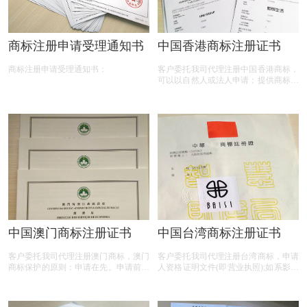
商标注册申请受理通知书
中国香港商标注册证书
商标注册申请受理通知书：
客户委托我司代理注册中国香港商标，
可以以自然人或法人申请；提供商标的
中文或外文名称（图形不提供查询）；
须保护的商品名称或项目清单； 如果
您的商标为彩色，必须指定哪种颜色，
以法人申请，附《营业执照》或有效登
记证明复印件1份； 以自然人申请附个
人身份证明文件1份；
中国澳门商标注册证书
中国台湾商标注册证书
客户委托我司代理注册澳门商标，澳门
客户委托我司代理注册台湾商标，申请
商标保护的原则：申请在先。申请前，
人资格证明文件(即营业执照);如系影印
澳门商标查询不是必须的过程。在审查
本,须由申请人宣誓该影印本之内容与
过程中，官方要进行查询并进行审查。
正本无异。 委托书;(须由申请人及其代
澳门商标注册所需时间：顺利的情况
表人盖章,不必公证)(此委托书系概括委