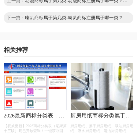
上一篇：
动漫商标属于第几类-动漫商标注册属于哪一类？
「商标分类」
下一篇：
喇叭商标属于第几类-喇叭商标注册属于哪一类？
「商标分类」
相关推荐
2026最新商标分类表，国
厨房用纸商标分类属于第
家商标局尼斯分类第十三
几类-厨房清洁巾商标注册
【权威更新】2026商标分类表（尼斯第
厨房用纸、擦手厨房用纸、吸油厨房用
版45类别明细
属于哪一类？
十三版）现已开放查询！一键获取国家
纸、吸水厨房用纸、清洁厨房用纸、加
知识产权局发布的45个类别全明细，支
厚款厨房用纸商标，按照商标局的分类