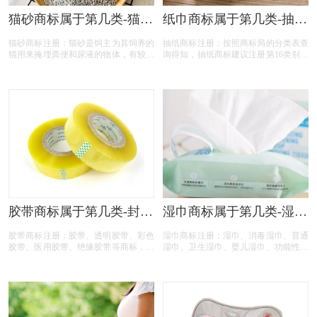
通过率高不高？今天商标设计注册的小
猫砂商标属于第几类-猫砂
纸巾商标属于第几类-抽纸
文将钥匙扣的具体商品整理出来：
商标注册属于哪一类？
商标注册属于哪一类？
猫砂商标注册：猫砂是饲主为其饲养的
抽纸商标注册：按照商标局的分类表查
「商标分类」
「商标分类」
猫用来掩埋粪便和尿液的物体，有较好
询得知，抽纸商标建议注册第16类别商
的吸水性。随着养猫人的增多，市场上
标，我们产品应该选择一些什么具体商
对猫砂需求就越多，用户的品牌意识的
品呢！广州抽纸商标注册、原木抽纸商
提升，对猫砂商标注册也多起来了。按
标注册、 注册抽纸商标、棉韧抽纸商
照国家知识产权局商标局的商标分类查
标注册、可湿水抽纸商标注册、婴儿抽
询得知，猫砂商标注册商标建议注册第
纸商标注册、厨房抽纸商标注册、抽纸
31类别商标！
商标注册、抽纸商标注册代办、抽纸商
标注册代理要多久？抽纸商标注册价格
怎么样？ 抽纸商标注册流程以及材料
要哪些呢？抽纸商标注册代理时审核通
过率高不高？今天商标设计注册的小文
将抽纸的具体商品整理出来：
胶带商标属于第几类-封箱
湿巾商标属于第几类-湿巾
胶带商标注册属于哪一
商标注册属于哪一类？
胶带商标注册：胶带、透明胶带、彩色
湿巾商标注册：湿巾、消毒湿巾、普通
类？「商标分类」
「商标分类」
胶带、医用胶带、绝缘胶带等商标，按
湿巾、卫生湿巾、婴儿湿巾、功能性湿
照商标局的分类表查询得知，胶带商标
巾商标，按照商标局的分类表查询得
建议注册第16类别商标，我们产品应该
知，湿巾商标注册建议注册第03类别商
选择一些什么具体商品呢！ 今天商标
标，我们产品应该选择一些什么具体商
胶带注册的小文将标签的具体商品整理
品呢！广州湿巾商标注册、消毒湿巾商
出来！
标注册、 注册湿巾商标、普通湿巾商
标注册、卫生湿巾商标注册、婴儿湿巾