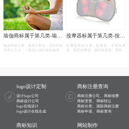
商标注册、功能性湿巾商标注册、湿巾
商标注册、湿巾商标注册代办、湿巾商
标注册代理要多久？湿巾商标注册价格
怎么样？ 湿巾商标注册流程以及材料
要哪些呢？湿巾商标注册代理时审核通
过率高不高？今天商标设计注册的小文
将湿巾的具体商品整理出来：
瑜伽商标属于第几类-瑜伽
按摩器标属于第几类-按摩
商标注册属于哪一类？
仪商标注册属于哪一类？
瑜伽商标注册：瑜伽主要是一系列的修
按摩器商标注册：按摩器、全身按摩
「商标分类」
「商标分类」
身养心方法，一套流行或时髦的健身运
器、肩部按摩器、腿部按摩器、背部按
动。瑜伽姿势运用古老而易于掌握的技
摩器、脚部按摩器商标，按照商标局的
巧，以达至身心的合一。按照国家知识
分类表查询得知，按摩器商标建议注册
产权局商标局的商标分类查询得知，瑜
第10类别商标，我们产品应该选择一些
伽商标商标建议注册第41、28、27、25
什么具体商品呢！广州按摩器商标注
类别商标。
册、全身按摩器商标注册、 注册按摩
器商标、肩部按摩器商标注册、腿部按
摩器商标注册、背部按摩器商标注册、
logo设计定制
商标注册查询
脚部按摩器商标注册、按摩器商标注
册、按摩器商标注册代办、按摩器商标
、
设计logo公司
商标注册公司
商标续费
注册代理要多久？按摩器商标注册价格
、
商标设计公司
怎么样？ 按摩器商标注册流程以及材
商标变更
商标转让
料要哪些呢？按摩器商标注册代理时审
、
logo在线设计
商标分类
国际商标注册
核通过率高不高？今天商标设计注册的
、
logo设计在线生成
商标申请
商标查询
小文将按摩器的具体商品整理出来：
商标知识
网站制作