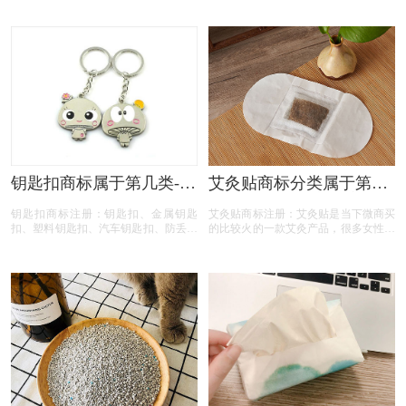
持在线检索与下载，商标注册选类更高
表查询得知，厨房用纸商标建议注册第
效。
16类别商标，我们产品应该选择一些什
么具体商品呢！广州厨房用纸商标注
册、擦手厨房用纸商标注册、 注册厨
房用纸商标、吸油厨房用纸商标注册、
吸水厨房用纸商标注册、清洁厨房用纸
商标注册、加厚款厨房用纸商标注册、
厨房用纸商标注册、厨房用纸商标注册
代办、厨房用纸商标注册代理要多久？
厨房用纸商标注册价格怎么样？ 厨房
用纸商标注册流程以及材料要哪些呢？
厨房用纸商标注册代理时审核通过率高
钥匙扣商标属于第几类-钥
艾灸贴商标分类属于第几
不高？今天商标设计注册的小文将厨房
匙扣商标注册属于哪一
类-艾草热灸贴商标注册属
用纸的具体商品整理出来：
钥匙扣商标注册：钥匙扣、金属钥匙
艾灸贴商标注册：艾灸贴是当下微商买
类？「商标分类」
于哪一类？
扣、塑料钥匙扣、汽车钥匙扣、防丢失
的比较火的一款艾灸产品，很多女性都
钥匙扣、卡通钥匙扣商标，按照商标局
在积极使用艾炙来美容养颜和瘦身保
的分类表查询得知，钥匙扣商标建议注
健。主要的原因就是比较方便，可以随
册第06类别商标，我们产品应该选择一
时随地的艾灸，也没有那么高的技术要
些什么具体商品呢！广州钥匙扣商标注
求，只需要贴在相应的穴位上即可。按
册、金属钥匙扣商标注册、 注册钥匙
照国家知识产权局商标局的商标分类查
扣商标、塑料钥匙扣商标注册、汽车钥
询得知，艾灸贴商标建议注册第05、
匙扣商标注册、防丢失钥匙扣商标注
10、44类别商标！
册、卡通钥匙扣商标注册、钥匙扣商标
注册、钥匙扣商标注册代办、钥匙扣商
标注册代理要多久？钥匙扣商标注册价
格怎么样？ 钥匙扣注册流程以及材料
要哪些呢？钥匙扣商标注册代理时审核