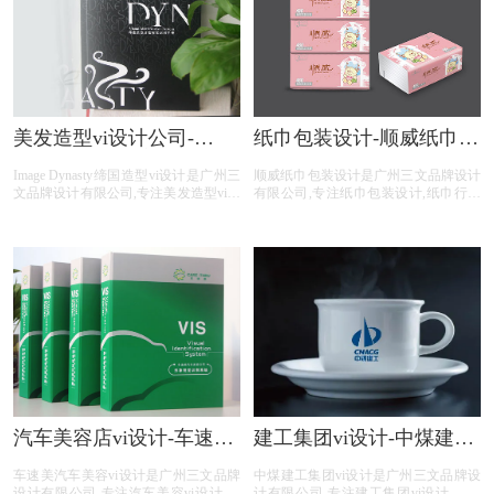
美发造型vi设计公司-
纸巾包装设计-顺威纸巾包
Image Dynasty缔国造型vi
装设计公司
Image Dynasty缔国造型vi设计是广州三
顺威纸巾包装设计是广州三文品牌设计
手册
文品牌设计有限公司,专注美发造型vi设
有限公司,专注纸巾包装设计,纸巾行业
计,美发造型行业vi设计,美发造型公司vi
包装设计,纸巾公司包装设计,纸巾平台
设计,美发造型平台vi设计,美发造型电
包装设计,纸巾电商包装设计,包装设计
商vi设计,提供专业vi设计,集团vi设计,品
前期提供品牌整体策划,logo设计,商标
牌vi设计,品牌vis设计,精美vis设计等美
注册,文案撰写,包装印刷等纸巾包装设
发造型vi设计服务。
计服务。
汽车美容店vi设计-车速美
建工集团vi设计-中煤建工
汽车美容vi设计公司
集团vi设计公司
车速美汽车美容vi设计是广州三文品牌
中煤建工集团vi设计是广州三文品牌设
设计有限公司,专注汽车美容vi设计,汽
计有限公司,专注建工集团vi设计,建工