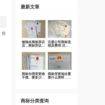
最新文章
，但
被驰名商标异议
注册公司商标流
后，商标异议答
程及费用-注册
辩是否值得做？
品牌商标流程及
费用
商标办理变更难
商标变更地址需
不难、要多少
要什么资料，商
钱？
标变更要多少
钱？
商标分类查询