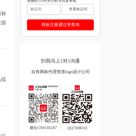
请接听135开头手机号回复来电
查看验证码
商标
根据
扫我马上1对1沟通
自有商标代理资质logo设计公司
品或
微信13501502207
QQ75696531