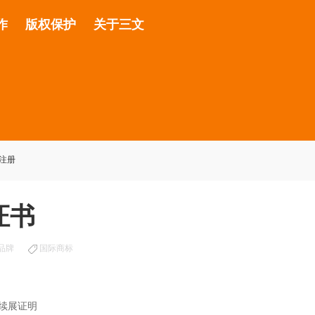
作
版权保护
关于三文
注册
证书
品牌
国际商标
续展证明