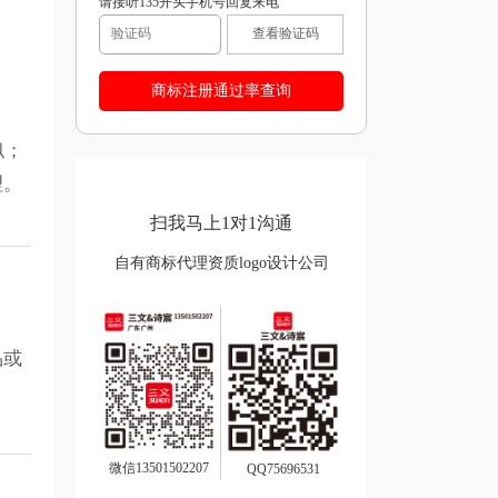
请接听135开头手机号回复来电
查看验证码
似；
理。
扫我马上1对1沟通
自有商标代理资质logo设计公司
品或
微信13501502207
QQ75696531