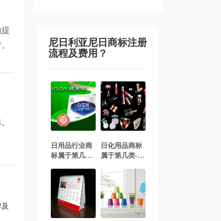
地提
尼日利亚尼日商标注册
请。
流程及费用？
标。
日用品行业商
日化用品商标
标属于第几类-
属于第几类-日
日用品行业商
化用品商标注
标注册属于哪
册属于哪一
一类？「商标
类？「商标分
分类」
类」
牌及