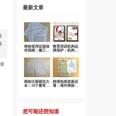
最新文章
注
板
商标使用证据保
教育培训机构品
存指南：撤三答
牌保护：机构名
辩不再发愁
称、课程品牌、
吉祥物商标全面
保护
重
商标注册踩坑大
跨境电商卖家必
全：10个最常见
看：海外商标注
错误一次说清
册和国际品牌布
局
您可能还想知道