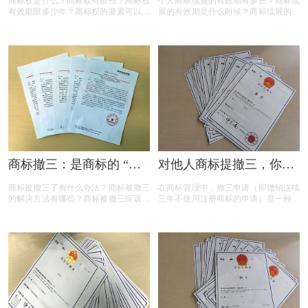
商标权是什么？商标权有那些？商标权
个人商标续展的有效期有多长？商标续
有效期限多少年？商标权的要素可以有
展的有效期是什么时候？商标续展的费
哪些？商标权需要多少钱？今天三文商
用贵吗？商标续展有什么要注意？商标
标设计注册小文就给大家汇总一下，希
续展要注意什么内容？商标续展是指什
望对各位商标注册老板有帮助
么？商标续展的类型有哪些？商标续展
有什么种类？什么情况下需要进行商标
续展？商标续展的目的是什么？
商标撤三：是商标的 “夺
对他人商标提撤三，你真
命危机” 还是另有转机？
的准备充分了吗？
商标被撤三了有什么办法？商标被撤三
在商标管理中，撤三申请（即撤销连续
的解决方法有哪些？商标被撤三应该如
三年不使用注册商标的申请）是一种重
何应对？下面是小文整理出来的相关内
要的法律手段，旨在清理闲置商标，维
容，可以参考参考！
护商标资源的有效利用。然而，提出撤
三申请并非随意之举，申请人需要了解
相关要求、目的、法律依据以及可能面
临的失败原因。本文将为您详细解读撤
三申请的要点，帮助您在提出申请时更
加得心应手。