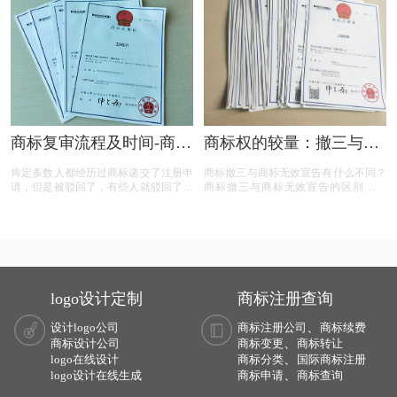
标权益。文章概述了商标撤三定义、答
辩、复审流程，以及如何通过有效的证
据和专业策略来保护商标不被撤销。
商标复审流程及时间-商标
商标权的较量：撤三与无
复审需要哪些材料？
效宣告，企业如何巧妙应
肯定多数人都经历过商标递交了注册申
商标撤三与商标无效宣告有什么不同？
对？
请，但是被驳回了，有些人就驳回了就
商标撤三与商标无效宣告的区别在哪
驳回了，但有些就觉得这个商标我那么
里？商标撤三与无效宣告有什么区别？
喜欢，对本公司发展又很重要，这样一
下面有小文整理一些与问题相关的资
来就想要做些什么来增加这个商标的通
料，希望能帮到您！
过率，这样的话就有商标复审这一流
程。
logo设计定制
商标注册查询
、
设计logo公司
商标注册公司
商标续费
、
商标设计公司
商标变更
商标转让
、
logo在线设计
商标分类
国际商标注册
、
logo设计在线生成
商标申请
商标查询