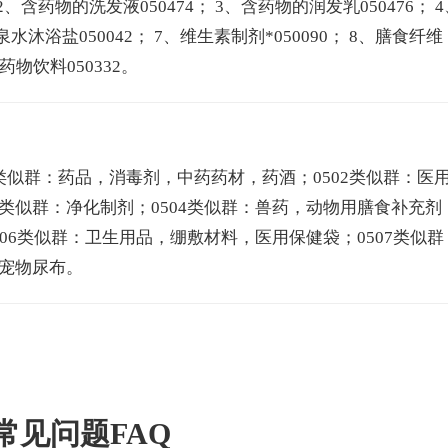
、含药物的洗发液050474； 3、含药物的润发乳050476； 4
矿泉水沐浴盐050042； 7、维生素制剂*050090； 8、膳食纤维
、药物饮料050332。
1类似群：药品，消毒剂，中药药材，药酒；0502类似群：医
3类似群：净化制剂；0504类似群：兽药，动物用膳食补充剂
506类似群：卫生用品，绷敷材料，医用保健袋；0507类似群
：宠物尿布。
常见问题FAQ