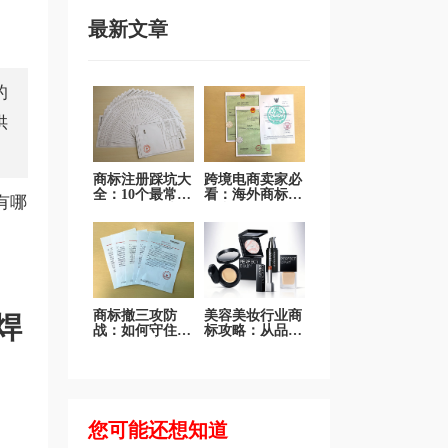
最新文章
的
供
商标注册踩坑大
跨境电商卖家必
全：10个最常见
看：海外商标注
有哪
错误一次说清
册和国际品牌布
局
商标撤三攻防
美容美妆行业商
焊
战：如何守住在
标攻略：从品牌
先使用的商标权
名到爆品名的全
利
方位保护
您可能还想知道
。