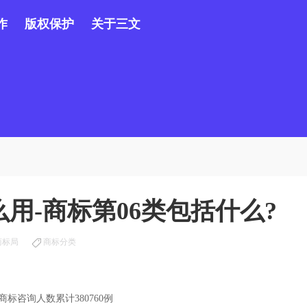
作
版权保护
关于三文
用-商标第06类包括什么?
商标局
商标分类
咨询人数累计380760例