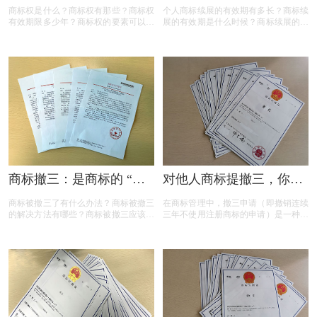
商标权是什么？商标权有那些？商标权
个人商标续展的有效期有多长？商标续
有效期限多少年？商标权的要素可以有
展的有效期是什么时候？商标续展的费
哪些？商标权需要多少钱？今天三文商
用贵吗？商标续展有什么要注意？商标
标设计注册小文就给大家汇总一下，希
续展要注意什么内容？商标续展是指什
望对各位商标注册老板有帮助
么？商标续展的类型有哪些？商标续展
有什么种类？什么情况下需要进行商标
续展？商标续展的目的是什么？
商标撤三：是商标的 “夺
对他人商标提撤三，你真
命危机” 还是另有转机？
的准备充分了吗？
商标被撤三了有什么办法？商标被撤三
在商标管理中，撤三申请（即撤销连续
的解决方法有哪些？商标被撤三应该如
三年不使用注册商标的申请）是一种重
何应对？下面是小文整理出来的相关内
要的法律手段，旨在清理闲置商标，维
容，可以参考参考！
护商标资源的有效利用。然而，提出撤
三申请并非随意之举，申请人需要了解
相关要求、目的、法律依据以及可能面
临的失败原因。本文将为您详细解读撤
三申请的要点，帮助您在提出申请时更
加得心应手。