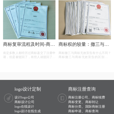
标权益。文章概述了商标撤三定义、答
辩、复审流程，以及如何通过有效的证
据和专业策略来保护商标不被撤销。
商标复审流程及时间-商标
商标权的较量：撤三与无
复审需要哪些材料？
效宣告，企业如何巧妙应
肯定多数人都经历过商标递交了注册申
商标撤三与商标无效宣告有什么不同？
对？
请，但是被驳回了，有些人就驳回了就
商标撤三与商标无效宣告的区别在哪
驳回了，但有些就觉得这个商标我那么
里？商标撤三与无效宣告有什么区别？
喜欢，对本公司发展又很重要，这样一
下面有小文整理一些与问题相关的资
来就想要做些什么来增加这个商标的通
料，希望能帮到您！
过率，这样的话就有商标复审这一流
程。
logo设计定制
商标注册查询
、
设计logo公司
商标注册公司
商标续费
、
商标设计公司
商标变更
商标转让
、
logo在线设计
商标分类
国际商标注册
、
logo设计在线生成
商标申请
商标查询