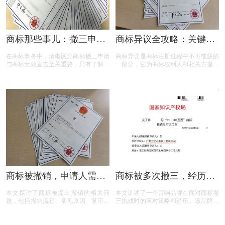
商标那些事儿：撤三申请
商标异议全攻略：关键问
与无效宣告如何区分
题与实用解答
在商标事务中，清晰区分商标撤三申请
商标异议是商标注册过程中不可或缺的
与商标无效宣告至关重要，只有了解它
一部分，它为商标权利人和相关方提供
们的差异，才能在商标的使用、管理以
了表达异议的机会。本文将为您揭开商
及权利维护中做出正确的决策。希望以
标异议的神秘面纱，从申请流程到费用
上内容能帮助大家更好地理解这两个概
标准，从常见问题到成功率分析，全方
念，从而在商标相关事务中避免不必要
位解读商标异议的关键要点。无论您是
的损失和麻烦。
商标申请人还是潜在的异议人，本文都
将为您提供实用的参考和建议，助您在
商标保护的道路上更加得心应手。
商标被撤销，申请人需担
商标被多次撤三，经历答
责吗？一文读懂关键问题
辩、复审后商标仍然坚挺
本文探讨了商标被提出撤销的相关问
本文讲述了一个音响品牌在面对商标撤
题，包括撤销流程、常见原因、复审与
三挑战时的应对策略和经历。该品牌遭
诉讼途径、对品牌和企业的危害，以及
遇了连续的撤三申请，在专业代理机构
原商标注册证书的法律效力，为商标权
的协助下，通过补充强有力的使用证
利人提供了全面的指导。
据，品牌在复审中取得胜利，维护了商