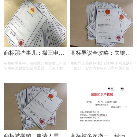
相关要求、目的、法律依据以及可能面
临的失败原因。本文将为您详细解读撤
三申请的要点，帮助您在提出申请时更
加得心应手。
商标那些事儿：撤三申请
商标异议全攻略：关键问
与无效宣告如何区分
题与实用解答
在商标事务中，清晰区分商标撤三申请
商标异议是商标注册过程中不可或缺的
与商标无效宣告至关重要，只有了解它
一部分，它为商标权利人和相关方提供
们的差异，才能在商标的使用、管理以
了表达异议的机会。本文将为您揭开商
及权利维护中做出正确的决策。希望以
标异议的神秘面纱，从申请流程到费用
上内容能帮助大家更好地理解这两个概
标准，从常见问题到成功率分析，全方
念，从而在商标相关事务中避免不必要
位解读商标异议的关键要点。无论您是
的损失和麻烦。
商标申请人还是潜在的异议人，本文都
将为您提供实用的参考和建议，助您在
商标保护的道路上更加得心应手。
商标被撤销，申请人需担
商标被多次撤三，经历答