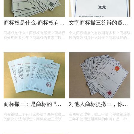
商标权是什么-商标权有哪
文字商标撤三答辩的疑问
些？
解答
商标权是什么？商标权有那些？商标权
个人商标续展的有效期有多长？商标续
有效期限多少年？商标权的要素可以有
展的有效期是什么时候？商标续展的费
哪些？商标权需要多少钱？今天三文商
用贵吗？商标续展有什么要注意？商标
标设计注册小文就给大家汇总一下，希
续展要注意什么内容？商标续展是指什
望对各位商标注册老板有帮助
么？商标续展的类型有哪些？商标续展
有什么种类？什么情况下需要进行商标
续展？商标续展的目的是什么？
商标撤三：是商标的 “夺
对他人商标提撤三，你真
命危机” 还是另有转机？
的准备充分了吗？
商标被撤三了有什么办法？商标被撤三
在商标管理中，撤三申请（即撤销连续
的解决方法有哪些？商标被撤三应该如
三年不使用注册商标的申请）是一种重
何应对？下面是小文整理出来的相关内
要的法律手段，旨在清理闲置商标，维
容，可以参考参考！
护商标资源的有效利用。然而，提出撤
三申请并非随意之举，申请人需要了解