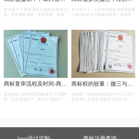
责吗？一文读懂关键问题
辩、复审后商标仍然坚挺
本文探讨了商标被提出撤销的相关问
本文讲述了一个音响品牌在面对商标撤
题，包括撤销流程、常见原因、复审与
三挑战时的应对策略和经历。该品牌遭
诉讼途径、对品牌和企业的危害，以及
遇了连续的撤三申请，在专业代理机构
原商标注册证书的法律效力，为商标权
的协助下，通过补充强有力的使用证
利人提供了全面的指导。
据，品牌在复审中取得胜利，维护了商
标权益。文章概述了商标撤三定义、答
辩、复审流程，以及如何通过有效的证
据和专业策略来保护商标不被撤销。
商标复审流程及时间-商标
商标权的较量：撤三与无
复审需要哪些材料？
效宣告，企业如何巧妙应
肯定多数人都经历过商标递交了注册申
商标撤三与商标无效宣告有什么不同？
对？
请，但是被驳回了，有些人就驳回了就
商标撤三与商标无效宣告的区别在哪
驳回了，但有些就觉得这个商标我那么
里？商标撤三与无效宣告有什么区别？
喜欢，对本公司发展又很重要，这样一
下面有小文整理一些与问题相关的资
来就想要做些什么来增加这个商标的通
料，希望能帮到您！
过率，这样的话就有商标复审这一流
程。
logo设计定制
商标注册查询