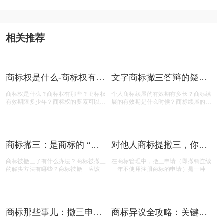
上一篇：
商标无效宣告的条件、流程与时间限制
下一篇：
商标撤三不容错过的核心要点
相关推荐
商标权是什么-商标权有哪
文字商标撤三答辩的疑问
些？
解答
商标权是什么？商标权有那些？商标权
个人商标续展的有效期有多长？商标续
有效期限多少年？商标权的要素可以有
展的有效期是什么时候？商标续展的费
哪些？商标权需要多少钱？今天三文商
用贵吗？商标续展有什么要注意？商标
标设计注册小文就给大家汇总一下，希
续展要注意什么内容？商标续展是指什
望对各位商标注册老板有帮助
么？商标续展的类型有哪些？商标续展
有什么种类？什么情况下需要进行商标
续展？商标续展的目的是什么？
商标撤三：是商标的 “夺
对他人商标提撤三，你真
命危机” 还是另有转机？
的准备充分了吗？