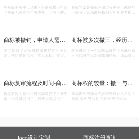
商标被撤三了有什么办法？商标被撤三
在商标管理中，撤三申请（即撤销连续
的解决方法有哪些？商标被撤三应该如
三年不使用注册商标的申请）是一种重
何应对？下面是小文整理出来的相关内
要的法律手段，旨在清理闲置商标，维
容，可以参考参考！
护商标资源的有效利用。然而，提出撤
三申请并非随意之举，申请人需要了解
相关要求、目的、法律依据以及可能面
临的失败原因。本文将为您详细解读撤
商标那些事儿：撤三申请
商标异议全攻略：关键问
三申请的要点，帮助您在提出申请时更
与无效宣告如何区分
题与实用解答
加得心应手。
在商标事务中，清晰区分商标撤三申请
商标异议是商标注册过程中不可或缺的
与商标无效宣告至关重要，只有了解它
一部分，它为商标权利人和相关方提供
们的差异，才能在商标的使用、管理以
了表达异议的机会。本文将为您揭开商
及权利维护中做出正确的决策。希望以
标异议的神秘面纱，从申请流程到费用
上内容能帮助大家更好地理解这两个概
标准，从常见问题到成功率分析，全方
念，从而在商标相关事务中避免不必要
位解读商标异议的关键要点。无论您是
的损失和麻烦。
商标申请人还是潜在的异议人，本文都
商标被撤销，申请人需担
商标被多次撤三，经历答
将为您提供实用的参考和建议，助您在
责吗？一文读懂关键问题
辩、复审后商标仍然坚挺
商标保护的道路上更加得心应手。
本文探讨了商标被提出撤销的相关问
本文讲述了一个音响品牌在面对商标撤
题，包括撤销流程、常见原因、复审与
三挑战时的应对策略和经历。该品牌遭
诉讼途径、对品牌和企业的危害，以及
遇了连续的撤三申请，在专业代理机构
原商标注册证书的法律效力，为商标权
的协助下，通过补充强有力的使用证
利人提供了全面的指导。
据，品牌在复审中取得胜利，维护了商
标权益。文章概述了商标撤三定义、答
辩、复审流程，以及如何通过有效的证
商标复审流程及时间-商标
商标权的较量：撤三与无
据和专业策略来保护商标不被撤销。
复审需要哪些材料？
效宣告，企业如何巧妙应
肯定多数人都经历过商标递交了注册申
商标撤三与商标无效宣告有什么不同？
对？
请，但是被驳回了，有些人就驳回了就
商标撤三与商标无效宣告的区别在哪