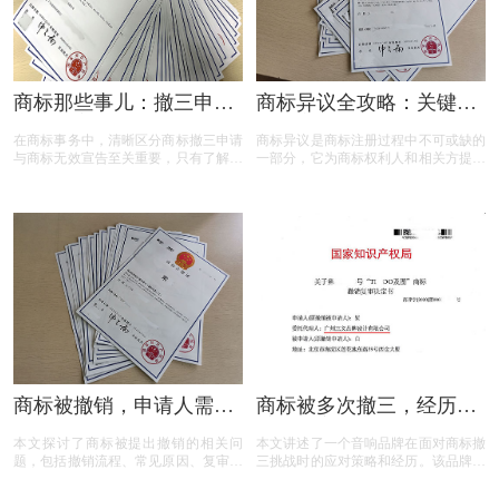
商标那些事儿：撤三申请
商标异议全攻略：关键问
与无效宣告如何区分
题与实用解答
在商标事务中，清晰区分商标撤三申请
商标异议是商标注册过程中不可或缺的
与商标无效宣告至关重要，只有了解它
一部分，它为商标权利人和相关方提供
们的差异，才能在商标的使用、管理以
了表达异议的机会。本文将为您揭开商
及权利维护中做出正确的决策。希望以
标异议的神秘面纱，从申请流程到费用
上内容能帮助大家更好地理解这两个概
标准，从常见问题到成功率分析，全方
念，从而在商标相关事务中避免不必要
位解读商标异议的关键要点。无论您是
的损失和麻烦。
商标申请人还是潜在的异议人，本文都
将为您提供实用的参考和建议，助您在
商标保护的道路上更加得心应手。
商标被撤销，申请人需担
商标被多次撤三，经历答
责吗？一文读懂关键问题
辩、复审后商标仍然坚挺
本文探讨了商标被提出撤销的相关问
本文讲述了一个音响品牌在面对商标撤
题，包括撤销流程、常见原因、复审与
三挑战时的应对策略和经历。该品牌遭
诉讼途径、对品牌和企业的危害，以及
遇了连续的撤三申请，在专业代理机构
原商标注册证书的法律效力，为商标权
的协助下，通过补充强有力的使用证