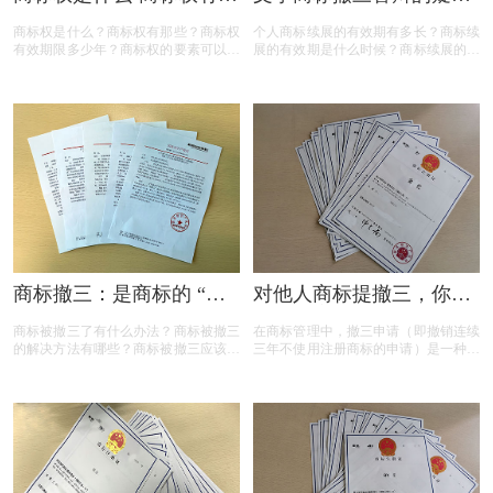
些？
解答
商标权是什么？商标权有那些？商标权
个人商标续展的有效期有多长？商标续
有效期限多少年？商标权的要素可以有
展的有效期是什么时候？商标续展的费
哪些？商标权需要多少钱？今天三文商
用贵吗？商标续展有什么要注意？商标
标设计注册小文就给大家汇总一下，希
续展要注意什么内容？商标续展是指什
望对各位商标注册老板有帮助
么？商标续展的类型有哪些？商标续展
有什么种类？什么情况下需要进行商标
续展？商标续展的目的是什么？
商标撤三：是商标的 “夺
对他人商标提撤三，你真
命危机” 还是另有转机？
的准备充分了吗？
商标被撤三了有什么办法？商标被撤三
在商标管理中，撤三申请（即撤销连续
的解决方法有哪些？商标被撤三应该如
三年不使用注册商标的申请）是一种重
何应对？下面是小文整理出来的相关内
要的法律手段，旨在清理闲置商标，维
容，可以参考参考！
护商标资源的有效利用。然而，提出撤
三申请并非随意之举，申请人需要了解
相关要求、目的、法律依据以及可能面
临的失败原因。本文将为您详细解读撤
三申请的要点，帮助您在提出申请时更
加得心应手。