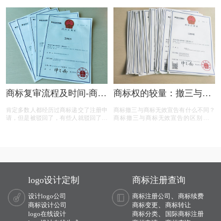
利人提供了全面的指导。
据，品牌在复审中取得胜利，维护了商
标权益。文章概述了商标撤三定义、答
辩、复审流程，以及如何通过有效的证
据和专业策略来保护商标不被撤销。
商标复审流程及时间-商标
商标权的较量：撤三与无
复审需要哪些材料？
效宣告，企业如何巧妙应
肯定多数人都经历过商标递交了注册申
商标撤三与商标无效宣告有什么不同？
对？
请，但是被驳回了，有些人就驳回了就
商标撤三与商标无效宣告的区别在哪
驳回了，但有些就觉得这个商标我那么
里？商标撤三与无效宣告有什么区别？
喜欢，对本公司发展又很重要，这样一
下面有小文整理一些与问题相关的资
来就想要做些什么来增加这个商标的通
料，希望能帮到您！
过率，这样的话就有商标复审这一流
程。
logo设计定制
商标注册查询
、
设计logo公司
商标注册公司
商标续费
、
商标设计公司
商标变更
商标转让
、
logo在线设计
商标分类
国际商标注册